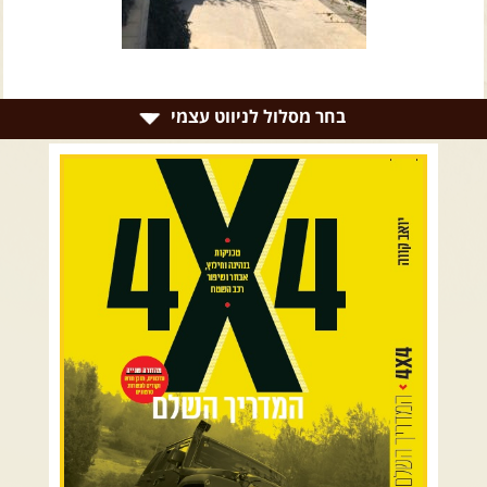
צרו קשר עם שבילים
אודות יואב קווה והאתר שבילים
בחר מסלול לניווט עצמי
רמת הגולן וגליל עליון
גליל תחתון ועמקים
כרמל ורמות מנשה
בקעת הירדן והשומרון
השרון ומישור החוף
הרי ירושלים והשפלה
מדבר יהודה וים המלח
צפון ומערב הנגב
הר הנגב והערבה