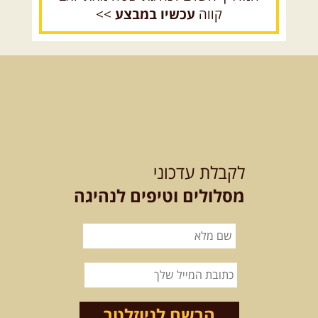
קווה
עכשיו במבצע
>>
15.08.2026
שבת
- חדש! נופי
הגליל ונחל צלמון
נצא מצומת גולנו למסע שטח מרתק
בגליל. נבקר בקבר יתרו, ...
[המשך]
21-22.08.2026
שישי-שבת
-
מלח מים ושמים – טיולילה עם
לקבלת עדכוני
זריחה
האם אתם מחפשים חוויה מיוחדת
מסלולים וטיפים לנהיגה
בטבע? מחפשים חוויה שתעניק לכם ...
[המשך]
21.08.2026
שישי
- ממרומי
הגליל העליון למורדות הירדן
נצא מג'ש שבמורדות הר מירון, נמשיך
לאורך נחל דישון ונעצור ...
[המשך]
הרשם לניוזלטר