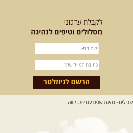
12-13.08.2026
רביעי-חמישי
-
בלדה בין כוכבים במכתש רמון-
לקבלת עדכוני
למגוון רכבי שטח
בחרנו לילה מיוחד לטיול מיוחד!
מסלולים וטיפים לנהיגה
השמיים יהיו נקיים, הכוכבים ...
[המשך]
14.08.2026
שישי
- מעיינות
ואתגרים בצפון הרמה
מסלול חדש בצפון רמת הגולן בהובלת
מדריך תושב האזור. המסלול ...
הרשם לניוזלטר
[המשך]
לכל הטיולים
.
מסעות בעולם
.