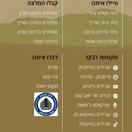
טיילו איתנו
קבלו המלצה
12-13.08.2026
רביעי-חמישי
-
בחר מסלול טיול
מסלולים בצפון הארץ
בלדה בין כוכבים במכתש רמון-
למגוון רכבי שטח
בחר טיול מודרך
מסלולים במרכז הארץ
בחרנו לילה מיוחד לטיול מיוחד!
השמיים יהיו נקיים, הכוכבים ...
בחר הדרכת נהיגה
מסלולים בדרום הארץ
[המשך]
קורס נהיגת שטח
טיפים לשטח
14.08.2026
שישי
- מעיינות
מקומות לבקר
דברו איתנו
ואתגרים בצפון הרמה
שבילים בפייסבוק
אודות
מסלול חדש בצפון רמת הגולן בהובלת
מדריך תושב האזור. המסלול ...
פייסבוק - קהילה
צרו קשר
[המשך]
שבילים ביוטיוב
תקנון האתר
הבלוג של יואב קווה
15.08.2026
שבת
- חדש! נופי
פודקאסט ג'יפאות
הגליל ונחל צלמון
נצא מצומת גולנו למסע שטח מרתק
שבילים באינסטגרם
בגליל. נבקר בקבר יתרו, ...
[המשך]
שבילים בטיקטוק