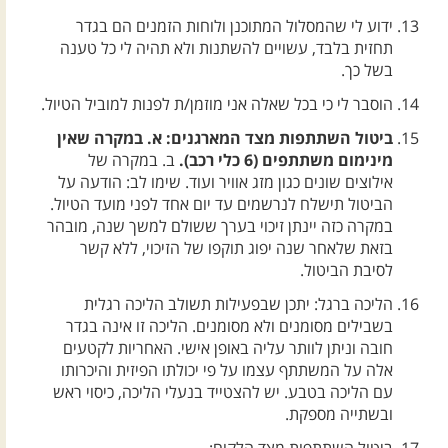
ידוע לי שהמסלול המתוכנן ולוחות הזמנים הם בגדר
תחזית בלבד, עשויים להשתנות ולא תהיה לי כל טענה
בשל כך.
הוסבר לי כי בכל שאלה אני מוזמן/ת לפנות למוביל הטיול.
ביטול השתתפות מצד המארגנים: א. במקרה שאין
מינימום משתתפים (6 כלי רכב).
ב. במקרה של
אילוצים שונים כגון מזג אוויר ועוד. שימו לב: הודעה על
הביטול תישלח לנרשמים עד יום אחד לפני מועד הטיול.
במקרה כזה יינתן זיכוי בערך ששולם למשך שנה, מובהר
בזאת שלאחר שנה יפוג תוקפו של הזיכוי, ללא קשר
לסיבת הביטול.
הליכה ברגל: יתכן שבפעילות תשולב הליכה רגלית
בשבילים מסומנים ולא מסומנים. הליכה זו אינה בגדר
חובה וניתן לוותר עליה באופן אישי. האחריות לקטעים
אלה על המשתתף עצמו על פי יכולתו הפיזית והיכרותו
עם הליכה בטבע. יש להצטייד בנעלי הליכה, כיסוי ראש
ובשתייה מספקת.