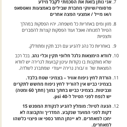
אני נותן בזאת את הסכמתי לקבל מידע
פרסומי/שיווקי מחברת שבילים באמצעות וואטסאפ
ו/או מייל / אמצעי הפצה אחרים
מזון ומים באחריות כל משפחה. יהיו הפסקות במהלך
הטיול למנוחה ואוכל ועוד הפסקות קצרות להסברים
ותצפיות
באחריות כל נהג להגיע עם רכב תקין ומתודלק.
לוודא הימצאות גלגל חלופי תקין וכלי נהג
. בכל רכב
שלא מותקנות בו נקודות עיגון קבועות לגרירה יש לוודא
המצאות של וו /בורג גרירה ייעודי שמתברג לשלדה.
הורדת לחץ ניפוח אוויר – בצמיגי שטח בלבד.
בצמיגי כביש אין להוריד לחץ ניפוח מחשש לתקרים
וצביטות. בצמיגי כביש בחתך נמוך (חתך 60 ומטה)
יש לנפח לפני הטיול ל-40 psi.
הגעה לטיול: מומלץ להגיע לנקודת המפגש 15
דקות לפני המועד שנקבע. המדריך והקבוצה לא
יחכו למאחרים. לא יינתן החזר כספי או פיצוי כלשהו
למאחרים.