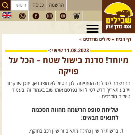
הרשמה
כניסה
טיולי 4X4
בארץ
דף הבית
»
טיולים מודרכים
»
מסעות
בעולם
11.08.2023
שישי
>
טיולים
לרכב פנאי
מיוחד! סדנת בישול שטח – הכל על
הדרכות
נהיגה
פויקה
המדריכים
שלנו
ההרשמה לטיול זה הסתיימה ולכן הטיול לא מוצג כאן. יתכן שבקרוב
חנות
שבילים
ייקבע תאריך חדש לטיול ואז נפרסם אותו שוב בעמוד זה ובעמוד
טיולים מודרכים.
הירשמו לניוזלטר שבילים
שליחת טופס הרשמה מהווה הסכמה
הבלוג של יואב קווה
לתנאים הבאים:
פודקאסט ג'יפאות
ברשותי רישיון נהיגה מתאים ורישיון רכב בתוקף.