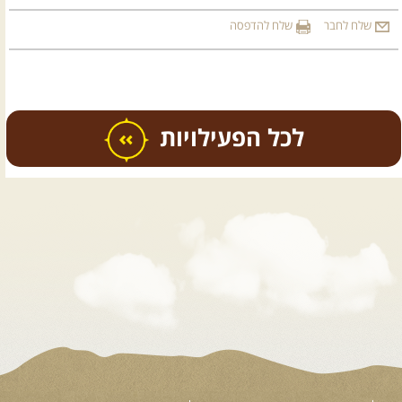
שלח לחבר
שלח להדפסה
כל הפעילויות
.
טיולים מודרכים בארץ
.
12.08.2026
רביעי
- רכבי פנאי
בשבילי עמק המעיינות
מי לא צריך בימים אלו קצת טבע
ואנרגיות טובות .... מועדון ...
[המשך]