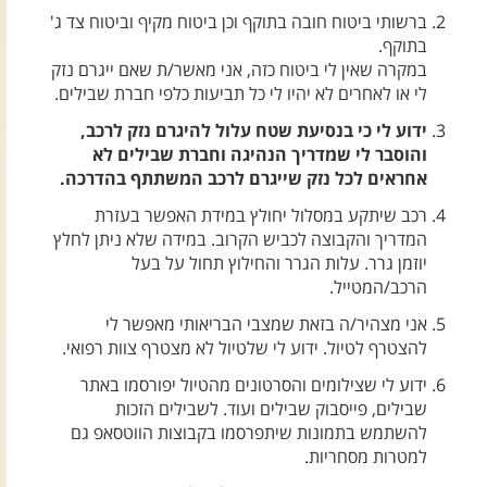
צרו קשר עם שבילים
ברשותי ביטוח חובה בתוקף וכן ביטוח מקיף וביטוח צד ג'
בתוקף.
אודות יואב קווה והאתר שבילים
במקרה שאין לי ביטוח כזה, אני מאשר/ת שאם ייגרם נזק
לי או לאחרים לא יהיו לי כל תביעות כלפי חברת שבילים.
ידוע לי כי בנסיעת שטח עלול להיגרם נזק לרכב,
והוסבר לי שמדריך הנהיגה וחברת שבילים לא
אחראים לכל נזק שייגרם לרכב המשתתף בהדרכה.
רכב שיתקע במסלול יחולץ במידת האפשר בעזרת
המדריך והקבוצה לכביש הקרוב. במידה שלא ניתן לחלץ
יוזמן גרר. עלות הגרר והחילוץ תחול על בעל
הרכב/המטייל.
אני מצהיר/ה בזאת שמצבי הבריאותי מאפשר לי
להצטרף לטיול. ידוע לי שלטיול לא מצטרף צוות רפואי.
ידוע לי שצילומים והסרטונים מהטיול יפורסמו באתר
שבילים, פייסבוק שבילים ועוד. לשבילים הזכות
להשתמש בתמונות שיתפרסמו בקבוצות הווטסאפ גם
למטרות מסחריות.