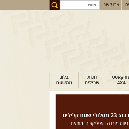
ם
צרו קשר
ודקאסט
חנות
בלוג
4X4
שבילים
מהשטח
הבלוג של יואב
פודקאסט ג'יפאות
טיפים לנהיגה
טח קלילים
כתבות
 ניווט מובנה באפליקציה. מותאם