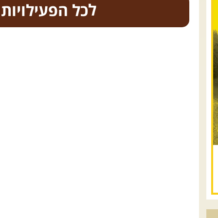
כל הפעילויות
.
טיולים מודרכי
08.08.2026
שבת
- חדש!
פסגות ומעיינות בגליל
הירוק
נתחיל במקום קדוש ומיוחד – נבי סבלאן
בחורפיש, נמשיך בנסיעת שטח מרהיבה בין
מטעים, כרמים ונופי הגליל אל אחת
התצפיות היפות בארץ – הר אדיר, מול הרי
הגליל ...
[המשך]