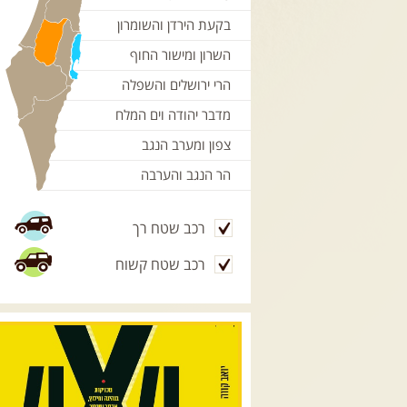
בקעת הירדן והשומרון
השרון ומישור החוף
הרי ירושלים והשפלה
מדבר יהודה וים המלח
צפון ומערב הנגב
הר הנגב והערבה
רכב שטח רך
רכב שטח קשוח