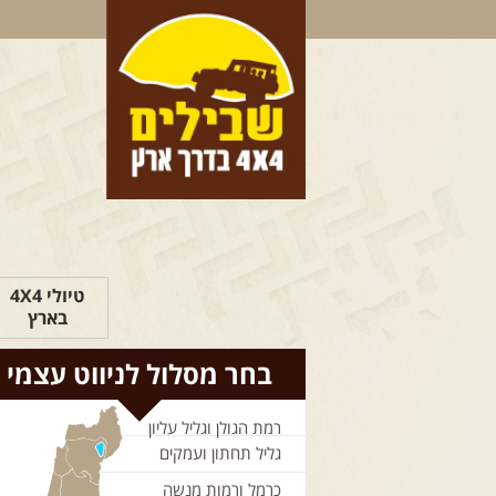
טיולי 4X4
בארץ
בחר מסלול לניווט עצמי
רמת הגולן וגליל עליון
גליל תחתון ועמקים
כרמל ורמות מנשה