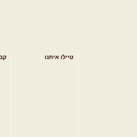
טיילו איתנו
קב
בחר מסלול טיול
מסל
בחר טיול מודרך
מסל
בחר הדרכת נהיגה
מסל
קורס נהיגת שטח
טיפ