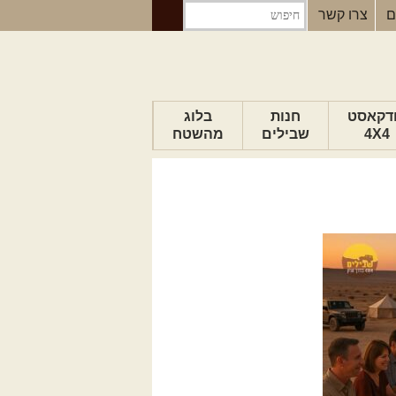
ם
צרו קשר
דקאסט
חנות
בלוג
4X4
שבילים
מהשטח
הבלוג של יואב
פודקאסט ג'יפאות
טיפים לנהיגה
כתבות