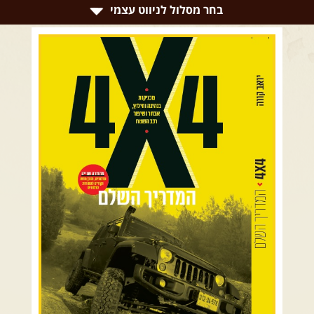
צרו קשר עם שבילים
בחר מסלול לניווט עצמי
אודות יואב קווה והאתר שבילים
רמת הגולן וגליל עליון
גליל תחתון ועמקים
כרמל ורמות מנשה
בקעת הירדן והשומרון
השרון ומישור החוף
הרי ירושלים והשפלה
מדבר יהודה וים המלח
צפון ומערב הנגב
הר הנגב והערבה
רכב שטח רך
רכב שטח קשוח