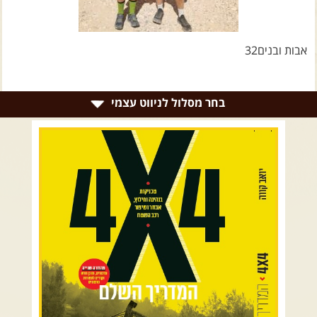
צרו קשר עם שבילים
אודות יואב קווה והאתר שבילים
אבות ובנים32
בחר מסלול לניווט עצמי
רמת הגולן וגליל עליון
גליל תחתון ועמקים
כרמל ורמות מנשה
בקעת הירדן והשומרון
השרון ומישור החוף
הרי ירושלים והשפלה
מדבר יהודה וים המלח
צפון ומערב הנגב
הר הנגב והערבה