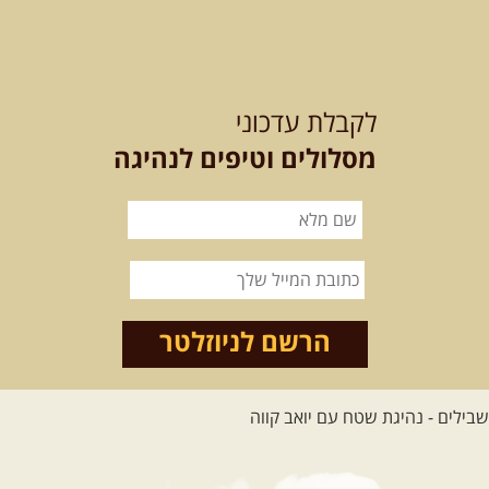
21-22.08.2026
שישי-שבת
-
מלח מים ושמים – טיולילה עם
לקבלת עדכוני
זריחה
האם אתם מחפשים חוויה מיוחדת
מסלולים וטיפים לנהיגה
בטבע? מחפשים חוויה שתעניק לכם ...
[המשך]
21.08.2026
שישי
- ממרומי
הגליל העליון למורדות הירדן
נצא מג'ש שבמורדות הר מירון, נמשיך
לאורך נחל דישון ונעצור ...
[המשך]
הרשם לניוזלטר
לכל הטיולים