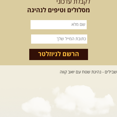
לקבלת עדכוני
12-22.08.2026
- טיול ג'יפים קירגיסטאן – בעקבות הנוודים, דרך
מסלולים וטיפים לנהיגה
השטח
מסע שטח לאחת המדינות הפראיות והמרגשות בעולם. קירגיסטאן היא לא ...
[המשך]
26.08-02.09.2026
- גאורגיה, חבל סוונטי: מסע אל ארץ
המגדלים של הקווקז
הקווקז הגבוה מחכה לכם: נתיבי שטח מרהיבים, פסגות מושלגות, אירוח ...
[המשך]
הרשם לניוזלטר
23-29.09.2026
- סוכות – טיול ג'יפים גאורגיה: שטח פראי, לב
פתוח
בין רכס הקווקז הנמוך לגבוה, בין נהרות שוצפים למעברי הרים ...
[המשך]
לכל המסעות בעולם
.
הדרכות נהיגה
.