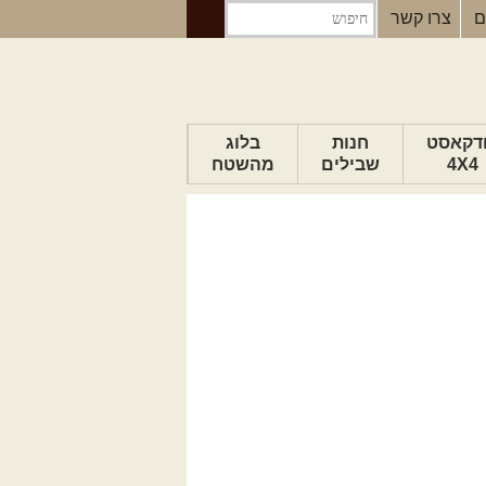
ם
צרו קשר
דקאסט
חנות
בלוג
4X4
שבילים
מהשטח
הבלוג של יואב
פודקאסט ג'יפאות
טיפים לנהיגה
כתבות