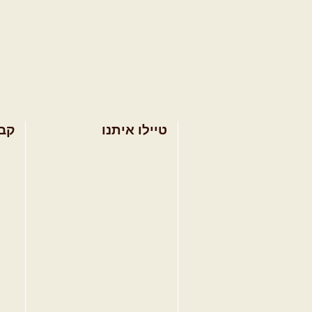
טיילו איתנו
קב
בחר מסלול טיול
מסל
בחר טיול מודרך
מסל
בחר הדרכת נהיגה
מסל
קורס נהיגת שטח
טיפ