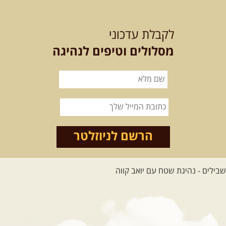
26.08-02.09.2026
- גאורגיה, חבל סוונטי: מסע אל ארץ
המגדלים של הקווקז
הקווקז הגבוה מחכה לכם: נתיבי שטח מרהיבים, פסגות מושלגות, אירוח ...
לקבלת עדכוני
[המשך]
מסלולים וטיפים לנהיגה
23-29.09.2026
- סוכות – טיול ג'יפים גאורגיה: שטח פראי, לב
פתוח
בין רכס הקווקז הנמוך לגבוה, בין נהרות שוצפים למעברי הרים ...
[המשך]
לכל המסעות בעולם
הרשם לניוזלטר
.
הדרכות נהיגה
.
21.08.2026
שישי
- קורס נהיגת שטח בקבוצה
נהיגת שטח יכולה להיות חוויה נהדרת אם לומדים לעשות אותה ...
[המשך]
04.09.2026
שישי
- מוסמך שטח – קורס הדגל של חברת שבילים
"במשך עשר שנות טיולים הייתי מצטרף לכל מיני קבוצות ומועדונים. ...