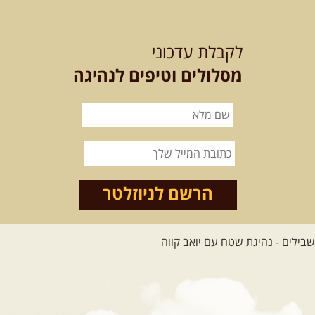
12-13.08.2026
רביעי-חמישי
-
בלדה בין כוכבים במכתש רמון-
לקבלת עדכוני
למגוון רכבי שטח
בחרנו לילה מיוחד לטיול מיוחד!
מסלולים וטיפים לנהיגה
השמיים יהיו נקיים, הכוכבים ...
[המשך]
14.08.2026
שישי
- מעיינות
ואתגרים בצפון הרמה
מסלול חדש בצפון רמת הגולן בהובלת
מדריך תושב האזור. המסלול ...
הרשם לניוזלטר
[המשך]
לכל הטיולים
.
מסעות בעולם
.