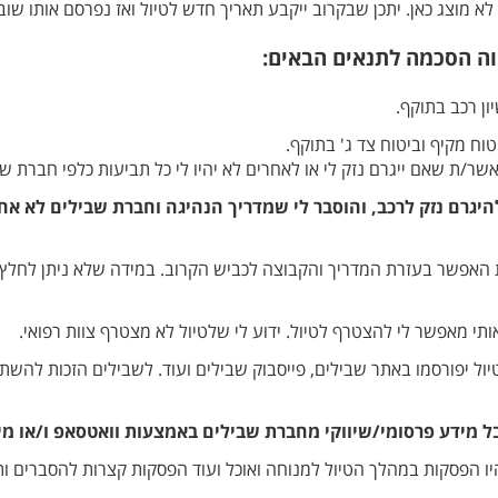
א מוצג כאן. יתכן שבקרוב ייקבע תאריך חדש לטיול ואז נפרסם אותו שוב 
ה הסכמה לתנאים הבאים:
ון רכב בתוקף.
וח מקיף וביטוח צד ג' בתוקף.
אשר/ת שאם ייגרם נזק לי או לאחרים לא יהיו לי כל תביעות כלפי חברת שב
להיגרם נזק לרכב, והוסבר לי שמדריך הנהיגה וחברת שבילים לא אח
האפשר בעזרת המדריך והקבוצה לכביש הקרוב. במידה שלא ניתן לחלץ יו
י מאפשר לי להצטרף לטיול. ידוע לי שלטיול לא מצטרף צוות רפואי.
טיול יפורסמו באתר שבילים, פייסבוק שבילים ועוד. לשבילים הזכות לה
ל מידע פרסומי/שיווקי מחברת שבילים באמצעות וואטסאפ ו/או מי
היו הפסקות במהלך הטיול למנוחה ואוכל ועוד הפסקות קצרות להסברים ות