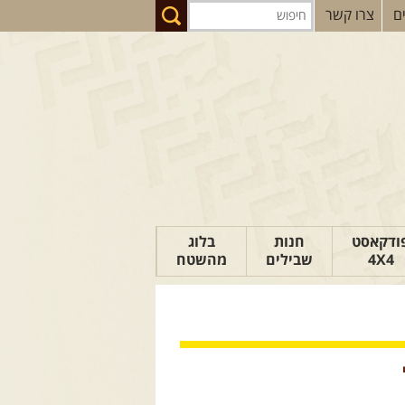
ם
צרו קשר
ודקאסט
חנות
בלוג
4X4
שבילים
מהשטח
הבלוג של יואב
פודקאסט ג'יפאות
טיפים לנהיגה
כתבות