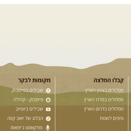
טיולים מודרכים בארץ
בי פנאי בשבילי עמק
גיות טובות .... מועדון רכבי
שמטפס לרכס הגלבוע וגולש לעמק
..
[המשך]
קבלו המלצה
מקומות לבקר
מסלולים בצפון הארץ
שבילים בפייסבוק
מסלולים במרכז הארץ
פייסבוק - קהילה
מסלולים בדרום הארץ
שבילים ביוטיוב
טיפים לשטח
הבלוג של יואב קווה
פודקאסט ג'יפאות