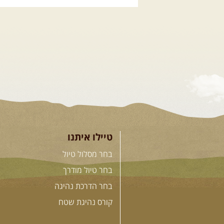
.
12.08.2026
רביעי
- רכ
המעיינות
מי לא צריך בימים אלו קצת טבע ואנר
הפנאי שלנו ייצא למסלול חוויתי 
בית שאן, עם אתגרי נהיגה קלילים .
טיילו איתנו
בחר מסלול טיול
בחר טיול מודרך
בחר הדרכת נהיגה
קורס נהיגת שטח