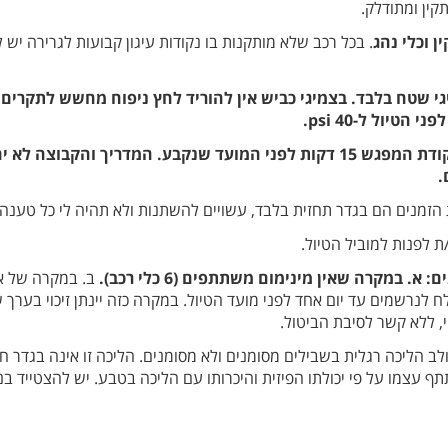
קין ומתודלק.
ן וכלי נהג
. בכל רכב שלא מותקנות בו נקודות עיגון קבועות לגרירה יש 
יגי שטח בלבד. בצמיגי כביש אין להוריד לחץ ניפוח מחשש לתקרים 
הגעה לטיול: מומלץ להגיע לנקודת המפגש 15 דקות לפני המועד שנקבע. המדריך
.
ת הזמנים הם בגדר תחזית בלבד, עשויים להשתנות ולא תהיה לי כל טענה
ת לפנות למוביל הטיול.
 במקרה שאין מינימום משתתפים (6 כלי רכב).
ב. במקרה של אילו
ח לנרשמים עד יום אחד לפני מועד הטיול. במקרה כזה יינתן זיכוי בער
, ללא קשר לסיבת הביטול.
ב הליכה רגלית בשבילים מסומנים ולא מסומנים. הליכה זו אינה בגדר חוב
עצמו על פי יכולתו הפיזית והיכרותו עם הליכה בטבע. יש להצטייד בנע