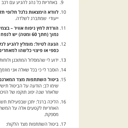
באחריות כל נהג להגיע עם רכב ת
לוודא הימצאות גלגל חלופי תקי
ייעודי שמתברג לשלדה.
הורדת לחץ ניפוח אוויר – בצמ
נמוך (חתך 60 ומטה) יש לנפח לפני הטיול ל-40 psi.
כספי או פיצוי כלשהו למאחרים
ידוע לי שהמסלול המתוכנן ולוחו
הוסבר לי כי בכל שאלה אני מוזמן/
ביטול השתתפות מצד המארגנים: א.
שימו לב: הודעה על הביטול תישל
שלאחר שנה יפוג תוקפו של הזיכוי
הליכה ברגל: יתכן שבפעילות תשול
האחריות לקטעים אלה על המשתתף 
מספקת.
ביטול השתתפות מצד הלקוח: