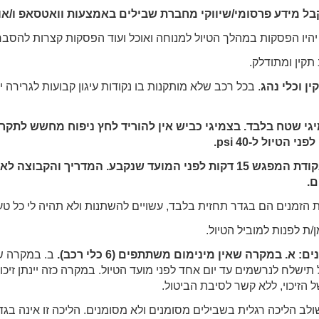
בל מידע פרסומי/שיווקי מחברת שבילים באמצעות וואטסאפ ו/או
יהיו הפסקות במהלך הטיול למנוחה ואוכל ועוד הפסקות קצרות להסבר
תקין ומתודלק.
ן וכלי נהג
. בכל רכב שלא מותקנות בו נקודות עיגון קבועות לגרירה י
מיגי שטח בלבד. בצמיגי כביש אין להוריד לחץ ניפוח מחשש לתקר
הגעה לטיול: מומלץ להגיע לנקודת המפגש 15 דקות לפני המועד שנקבע. המד
ם.
ות הזמנים הם בגדר תחזית בלבד, עשויים להשתנות ולא תהיה לי כל טע
/ת לפנות למוביל הטיול.
. במקרה שאין מינימום משתתפים (6 כלי רכב).
ב. במקרה של 
ל תישלח לנרשמים עד יום אחד לפני מועד הטיול. במקרה כזה יינתן זי
 הזיכוי, ללא קשר לסיבת הביטול.
לב הליכה רגלית בשבילים מסומנים ולא מסומנים. הליכה זו אינה בגדר