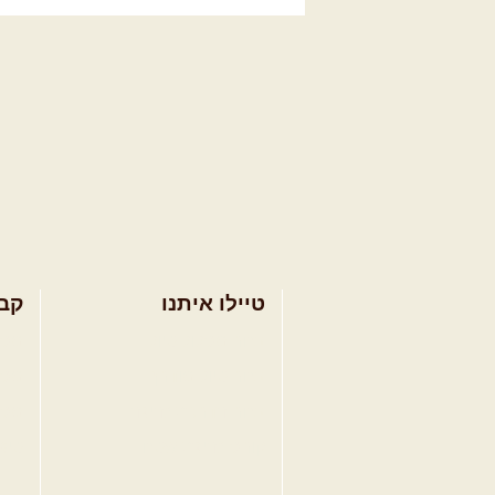
טיילו איתנו
קב
בחר מסלול טיול
מסל
בחר טיול מודרך
מסל
בחר הדרכת נהיגה
מסל
קורס נהיגת שטח
טיפ