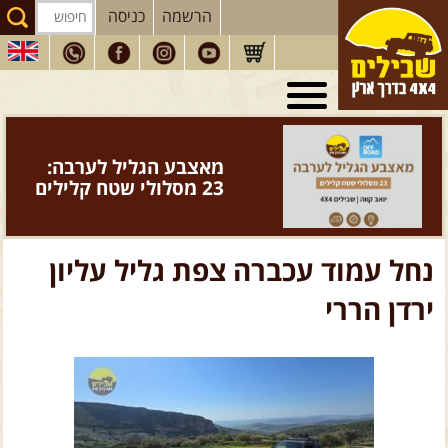
הרשמה
כניסה
טיולי 4X4
בארץ
מסעות
בעולם
מאצבע הגליל לערבה:
טיולים
לרכב פנאי
23 מסלולי שטח קלילים
הדרכות
נהיגה
המדריכים
שלנו
נחל עמוד עכברה צפת גליל עליון
חנות
שבילים
ירדן הררי
הירשמו לניוזלטר שבילים
הבלוג של יואב קווה
פודקאסט ג'יפאות