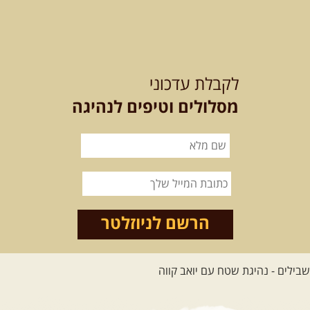
15.08.2026
שבת
- חדש! נופי
הגליל ונחל צלמון
לקבלת עדכוני
נצא מצומת גולנו למסע שטח מרתק
בגליל. נבקר בקבר יתרו, ...
[המשך]
מסלולים וטיפים לנהיגה
21-22.08.2026
שישי-שבת
-
מלח מים ושמים – טיולילה עם
זריחה
האם אתם מחפשים חוויה מיוחדת
הרשם לניוזלטר
בטבע? מחפשים חוויה שתעניק לכם ...
[המשך]
לכל הטיולים