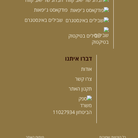
הבלוג של יואב קווה
מחיר:
68
שקל
פודקאסט ג'יפאות
[לעמוד המוצר]
שבילים באינסטגרם
לחנות שבילים
שבילים בטיקטוק
.
הבלוג של יואב קווה
.
דברו איתנו
אודות
פודקאסט הג'יפאות הישראלית
צרו קשר
3/2/2026
תקנון האתר
פודקאסט הג'יפאות הישראלי מביא את השטח אליכם לאוזניות. בכל יום חמישי
...
[המשך]
תכני וידאו בשבילים
מה זה הרעש הזה? זה הנברקס? רץ ברשת. דייהטסו טריוס ...
[המשך]
ציוד חובה לשטח (חלק ראשון)
29/7/2026
כל הזכויות שמורות
פיתוח האתר