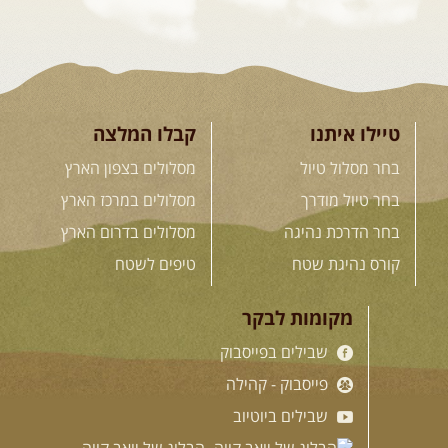
קורס נהיגת שטח אישי
קורס נהיגת שטח אישי - הדרכה אישית שנתפרת במדויק ...
[המשך]
לכל ההדרכות
טיילו איתנו
קבלו המלצה
בחר מסלול טיול
מסלולים בצפון הארץ
.
חנות שבילים
.
בחר טיול מודרך
מסלולים במרכז הארץ
בחר הדרכת נהיגה
מסלולים בדרום הארץ
"המדריך השלם לנהיגת שטח" מאת יואב קווה – מהדורה חדשה
קורס נהיגת שטח
טיפים לשטח
"4X4 המדריך השלם", ספר יחיד מסוגו, שיצא לאור כדי לתת ...
מקומות לבקר
מחיר:
98
שקל
מחיר לחברי האתר:
55
שקל
[לעמוד המוצר]
שבילים בפייסבוק
פייסבוק - קהילה
"המדריך השלם לנהיגת שטח" מאת יואב קווה – מהדורה
דיגיטלית
שבילים ביוטיוב
232 עמודים מרתקים. מהדורה דיגיטלית בהוצאת "עברית". נוחה לקריאה
בטאבלט ...