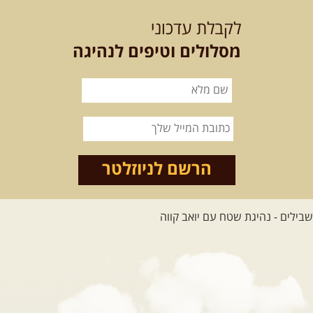
המגדלים של הקווקז
הקווקז הגבוה מחכה לכם: נתיבי שטח מרהיבים, פסגות מושלגות, אירוח ...
לקבלת עדכוני
[המשך]
מסלולים וטיפים לנהיגה
23-29.09.2026
- סוכות – טיול ג'יפים גאורגיה: שטח פראי, לב
פתוח
בין רכס הקווקז הנמוך לגבוה, בין נהרות שוצפים למעברי הרים ...
[המשך]
לכל המסעות בעולם
הרשם לניוזלטר
.
הדרכות נהיגה
.
21.08.2026
שישי
- קורס נהיגת שטח בקבוצה
נהיגת שטח יכולה להיות חוויה נהדרת אם לומדים לעשות אותה ...
[המשך]
04.09.2026
שישי
- מוסמך שטח – קורס הדגל של חברת שבילים
"במשך עשר שנות טיולים הייתי מצטרף לכל מיני קבוצות ומועדונים. ...
[המשך]