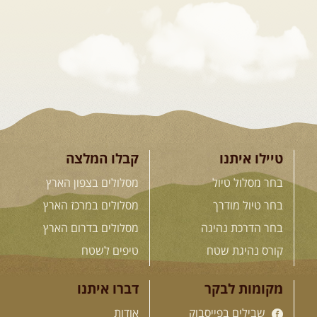
דרך השטח
מסע שטח לאחת המדינות הפראיות
והמרגשות בעולם. קירגיסטאן היא לא ...
[המשך]
26.08-02.09.2026
- גאורגיה,
חבל סוונטי: מסע אל ארץ
המגדלים של הקווקז
הקווקז הגבוה מחכה לכם: נתיבי שטח
מרהיבים, פסגות מושלגות, אירוח ...
[המשך]
טיילו איתנו
קבלו המלצה
בחר מסלול טיול
מסלולים בצפון הארץ
23-29.09.2026
- סוכות – טיול
בחר טיול מודרך
מסלולים במרכז הארץ
ג'יפים גאורגיה: שטח פראי, לב
בחר הדרכת נהיגה
מסלולים בדרום הארץ
פתוח
בין רכס הקווקז הנמוך לגבוה, בין נהרות
קורס נהיגת שטח
טיפים לשטח
שוצפים למעברי הרים ...
[המשך]
מקומות לבקר
דברו איתנו
שבילים בפייסבוק
אודות