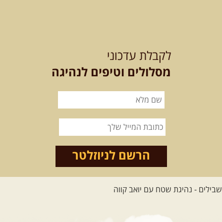
21-22.08.2026
שישי-שבת
-
מלח מים ושמים – טיולילה עם
לקבלת עדכוני
זריחה
האם אתם מחפשים חוויה מיוחדת
מסלולים וטיפים לנהיגה
בטבע? מחפשים חוויה שתעניק לכם ...
[המשך]
21.08.2026
שישי
- ממרומי
הגליל העליון למורדות הירדן
נצא מג'ש שבמורדות הר מירון, נמשיך
לאורך נחל דישון ונעצור ...
[המשך]
הרשם לניוזלטר
לכל הטיולים