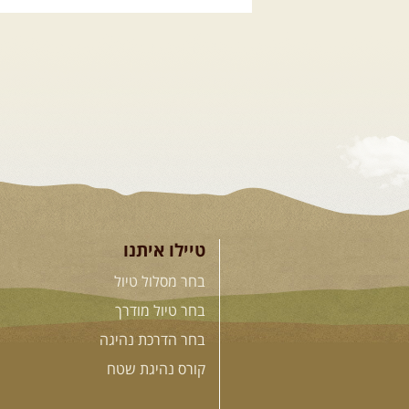
.
12.08.2026
רביעי
- רכ
המעיינות
מי לא צריך בימים אלו קצת טבע ואנר
הפנאי שלנו ייצא למסלול חוויתי 
בית שאן, עם אתגרי נהיגה קלילים .
טיילו איתנו
בחר מסלול טיול
בחר טיול מודרך
בחר הדרכת נהיגה
קורס נהיגת שטח