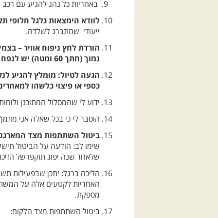
באחריות כל נהג להגיע עם רכב ת
לוודא הימצאות גלגל חלופי תקי
ייעודי שמתברג לשלדה.
הורדת לחץ ניפוח אוויר – בצמ
נמוך (חתך 60 ומטה) יש לנפח לפני הטיול ל-40 psi.
כספי או פיצוי כלשהו למאחרים
ידוע לי שהמסלול המתוכנן ולוחו
הוסבר לי כי בכל שאלה אני מוזמן/
ביטול השתתפות מצד המארגנים: א.
שימו לב: הודעה על הביטול תישל
שלאחר שנה יפוג תוקפו של הזיכוי
הליכה ברגל: יתכן שבפעילות תשול
האחריות לקטעים אלה על המשתתף 
מספקת.
ביטול השתתפות מצד הלקוח: