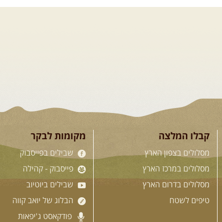
טיולים מודרכים בארץ
בי פנאי בשבילי עמק
גיות טובות .... מועדון רכבי
שמטפס לרכס הגלבוע וגולש לעמק
..
[המשך]
קבלו המלצה
מקומות לבקר
מסלולים בצפון הארץ
שבילים בפייסבוק
מסלולים במרכז הארץ
פייסבוק - קהילה
מסלולים בדרום הארץ
שבילים ביוטיוב
טיפים לשטח
הבלוג של יואב קווה
פודקאסט ג'יפאות