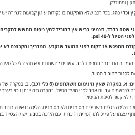
קין ומתודלק.
ן וכלי נהג
. בכל רכב שלא מותקנות בו נקודות עיגון קבועות לגרירה יש 
יגי שטח בלבד. בצמיגי כביש אין להוריד לחץ ניפוח מחשש לתקרים 
הגעה לטיול: מומלץ להגיע לנקודת המפגש 15 דקות לפני המועד שנקבע. המדריך
.
ת הזמנים הם בגדר תחזית בלבד, עשויים להשתנות ולא תהיה לי כל טענה
ת לפנות למוביל הטיול.
 במקרה שאין מינימום משתתפים (6 כלי רכב).
ב. במקרה של אילו
ח לנרשמים עד יום אחד לפני מועד הטיול. במקרה כזה יינתן זיכוי בער
, ללא קשר לסיבת הביטול.
ב הליכה רגלית בשבילים מסומנים ולא מסומנים. הליכה זו אינה בגדר חוב
עצמו על פי יכולתו הפיזית והיכרותו עם הליכה בטבע. יש להצטייד בנע