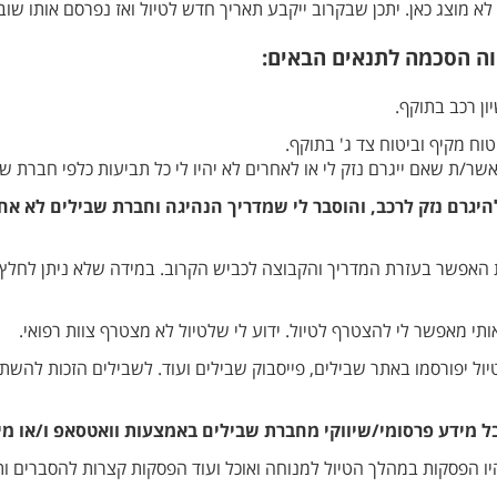
א מוצג כאן. יתכן שבקרוב ייקבע תאריך חדש לטיול ואז נפרסם אותו שוב 
ה הסכמה לתנאים הבאים:
ון רכב בתוקף.
וח מקיף וביטוח צד ג' בתוקף.
אשר/ת שאם ייגרם נזק לי או לאחרים לא יהיו לי כל תביעות כלפי חברת שב
להיגרם נזק לרכב, והוסבר לי שמדריך הנהיגה וחברת שבילים לא אח
האפשר בעזרת המדריך והקבוצה לכביש הקרוב. במידה שלא ניתן לחלץ יו
י מאפשר לי להצטרף לטיול. ידוע לי שלטיול לא מצטרף צוות רפואי.
טיול יפורסמו באתר שבילים, פייסבוק שבילים ועוד. לשבילים הזכות לה
ל מידע פרסומי/שיווקי מחברת שבילים באמצעות וואטסאפ ו/או מי
היו הפסקות במהלך הטיול למנוחה ואוכל ועוד הפסקות קצרות להסברים ות