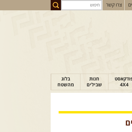
ם
צרו קשר
ודקאסט
חנות
בלוג
4X4
שבילים
מהשטח
הבלוג של יואב
פודקאסט ג'יפאות
טיפים לנהיגה
ם
כתבות