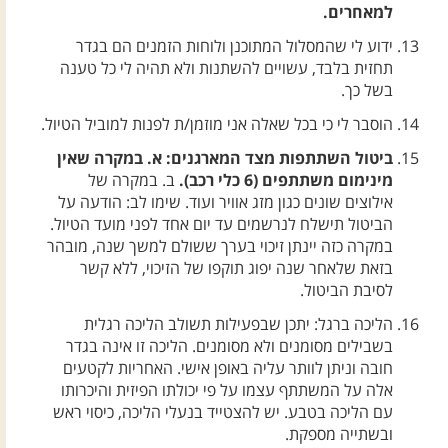
למאחרים.
ידוע לי שהמסלול המתוכנן ולוחות הזמנים הם בגדר
תחזית בלבד, עשויים להשתנות ולא תהיה לי כל טענה
בשל כך.
הוסבר לי כי בכל שאלה אני מוזמן/ת לפנות למוביל הטיול.
ביטול השתתפות מצד המארגנים: א. במקרה שאין
מינימום משתתפים (6 כלי רכב).
ב. במקרה של
אילוצים שונים כגון מזג אוויר ועוד. שימו לב: הודעה על
הביטול תישלח לנרשמים עד יום אחד לפני מועד הטיול.
במקרה כזה יינתן זיכוי בערך ששולם למשך שנה, מובהר
בזאת שלאחר שנה יפוג תוקפו של הזיכוי, ללא קשר
לסיבת הביטול.
הליכה ברגל: יתכן שבפעילות תשולב הליכה רגלית
בשבילים מסומנים ולא מסומנים. הליכה זו אינה בגדר
חובה וניתן לוותר עליה באופן אישי. האחריות לקטעים
אלה על המשתתף עצמו על פי יכולתו הפיזית והיכרותו
עם הליכה בטבע. יש להצטייד בנעלי הליכה, כיסוי ראש
ובשתייה מספקת.