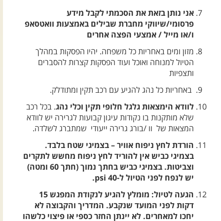
אני נותן בזאת את הסכמתי לקבל מידע
פרסומי/שיווקי מחברת שבילים באמצעות וואטסאפ
ו/או מייל / אמצעי הפצה אחרים
מזון ומים באחריות כל משפחה. יהיו הפסקות במהלך
הטיול למנוחה ואוכל ועוד הפסקות קצרות להסברים
ותצפיות
באחריות כל נהג להגיע עם רכב תקין ומתודלק.
לוודא הימצאות גלגל חלופי תקין וכלי נהג
. בכל רכב
שלא מותקנות בו נקודות עיגון קבועות לגרירה יש לוודא
המצאות של וו /בורג גרירה ייעודי שמתברג לשלדה.
הורדת לחץ ניפוח אוויר – בצמיגי שטח בלבד.
בצמיגי כביש אין להוריד לחץ ניפוח מחשש לתקרים
וצביטות. בצמיגי כביש בחתך נמוך (חתך 60 ומטה)
יש לנפח לפני הטיול ל-40 psi.
הגעה לטיול: מומלץ להגיע לנקודת המפגש 15
דקות לפני המועד שנקבע. המדריך והקבוצה לא
יחכו למאחרים. לא יינתן החזר כספי או פיצוי כלשהו