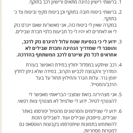
ברשותי רישיון נהיגה מתאים ורישיון רכב בתוקף.
צרו קשר עם שבילים
ברשותי ביטוח חובה בתוקף וכן ביטוח מקיף וביטוח צד ג'
אודות יואב קווה והאתר שבילים
בתוקף.
במקרה שאין לי ביטוח כזה, אני מאשר/ת שאם ייגרם נזק
לי או לאחרים לא יהיו לי כל תביעות כלפי חברת שבילים.
ידוע לי כי בנסיעת שטח עלול להיגרם נזק לרכב,
והוסבר לי שמדריך הנהיגה וחברת שבילים לא
אחראים לכל נזק שייגרם לרכב המשתתף בהדרכה.
רכב שיתקע במסלול יחולץ במידת האפשר בעזרת
המדריך והקבוצה לכביש הקרוב. במידה שלא ניתן לחלץ
יוזמן גרר. עלות הגרר והחילוץ תחול על בעל
הרכב/המטייל.
אני מצהיר/ה בזאת שמצבי הבריאותי מאפשר לי
להצטרף לטיול. ידוע לי שלטיול לא מצטרף צוות רפואי.
ידוע לי שצילומים והסרטונים מהטיול יפורסמו באתר
שבילים, פייסבוק שבילים ועוד. לשבילים הזכות
להשתמש בתמונות שיתפרסמו בקבוצות הווטסאפ גם
למטרות מסחריות.