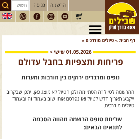
הרשמה
כניסה
טיולי 4X4
בארץ
דף הבית
»
טיולים מודרכים
»
מסעות
בעולם
01.05.2026
שישי
>
טיולים
לרכב פנאי
פריחות ותצפיות בחבל עדולם
הדרכות
נהיגה
נופים ומרבדים ירוקים בין חורבות ומערות
המדריכים
שלנו
ההרשמה לטיול זה הסתיימה ולכן הטיול לא מוצג כאן. יתכן שבקרוב
חנות
שבילים
ייקבע תאריך חדש לטיול ואז נפרסם אותו שוב בעמוד זה ובעמוד
הירשמו לניוזלטר שבילים
טיולים מודרכים.
הבלוג של יואב קווה
שליחת טופס הרשמה מהווה הסכמה
לתנאים הבאים:
פודקאסט ג'יפאות