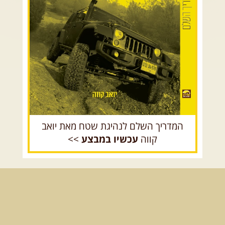
הר הנגב והערבה
15.08.2026
שבת
- חדש! נופי הגליל ונחל צלמון
נצא מצומת גולנו למסע שטח מרתק בגליל. נבקר בקבר יתרו, ...
[המשך]
רכב שטח רך
רכב שטח קשוח
21-22.08.2026
שישי-שבת
- מלח מים ושמים – טיולילה עם
זריחה
האם אתם מחפשים חוויה מיוחדת בטבע? מחפשים חוויה שתעניק לכם ...
[המשך]
21.08.2026
שישי
- ממרומי הגליל העליון למורדות הירדן
נצא מג'ש שבמורדות הר מירון, נמשיך לאורך נחל דישון ונעצור ...
[המשך]
המדריך השלם לנהיגת שטח מאת יואב
לכל הטיולים
קווה
עכשיו במבצע
>>
.
מסעות בעולם
.
12-22.08.2026
- טיול ג'יפים קירגיסטאן – בעקבות הנוודים, דרך
השטח