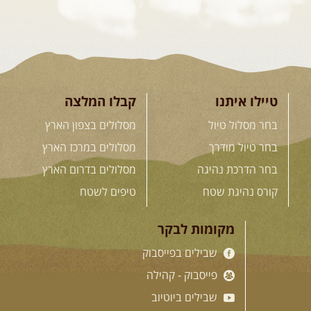
04.09.2026
שישי
- מוסמך שטח – קורס הדגל של חברת שבילים
"במשך עשר שנות טיולים הייתי מצטרף לכל מיני קבוצות ומועדונים. ...
[המשך]
קורס נהיגת שטח אישי
קורס נהיגת שטח אישי - הדרכה אישית שנתפרת במדויק ...
[המשך]
טיילו איתנו
קבלו המלצה
לכל ההדרכות
בחר מסלול טיול
מסלולים בצפון הארץ
בחר טיול מודרך
מסלולים במרכז הארץ
בחר הדרכת נהיגה
מסלולים בדרום הארץ
.
חנות שבילים
.
קורס נהיגת שטח
טיפים לשטח
מקומות לבקר
"המדריך השלם לנהיגת שטח" מאת יואב קווה – מהדורה חדשה
שבילים בפייסבוק
"4X4 המדריך השלם", ספר יחיד מסוגו, שיצא לאור כדי לתת ...
מחיר:
98
שקל
פייסבוק - קהילה
מחיר לחברי האתר:
55
שקל
[לעמוד המוצר]
שבילים ביוטיוב