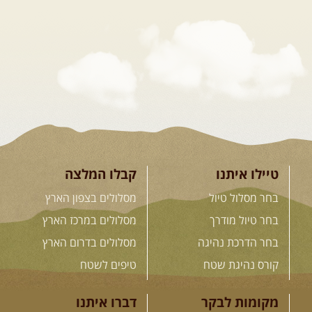
קירגיסטאן – בעקבות הנוודים,
דרך השטח
מסע שטח לאחת המדינות הפראיות
והמרגשות בעולם. קירגיסטאן היא לא ...
[המשך]
26.08-02.09.2026
- גאורגיה,
חבל סוונטי: מסע אל ארץ
המגדלים של הקווקז
הקווקז הגבוה מחכה לכם: נתיבי שטח
מרהיבים, פסגות מושלגות, אירוח ...
[המשך]
טיילו איתנו
קבלו המלצה
בחר מסלול טיול
מסלולים בצפון הארץ
23-29.09.2026
- סוכות – טיול
בחר טיול מודרך
מסלולים במרכז הארץ
ג'יפים גאורגיה: שטח פראי, לב
בחר הדרכת נהיגה
מסלולים בדרום הארץ
פתוח
בין רכס הקווקז הנמוך לגבוה, בין נהרות
קורס נהיגת שטח
טיפים לשטח
שוצפים למעברי הרים ...
[המשך]
מקומות לבקר
דברו איתנו