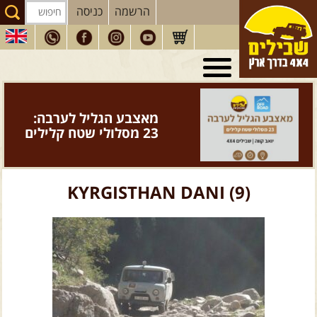
הרשמה
כניסה
טיולי 4X4
בארץ
מסעות
בעולם
מאצבע הגליל לערבה:
טיולים
לרכב פנאי
23 מסלולי שטח קלילים
הדרכות
נהיגה
המדריכים
שלנו
KYRGISTHAN DANI (9)
חנות
שבילים
הירשמו לניוזלטר שבילים
הבלוג של יואב קווה
פודקאסט ג'יפאות