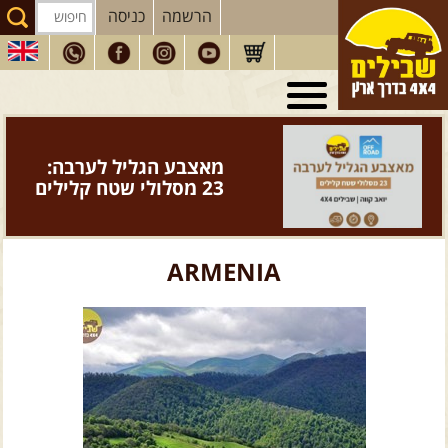
הרשמה
כניסה
טיולי 4X4
בארץ
מסעות
בעולם
מאצבע הגליל לערבה:
טיולים
לרכב פנאי
23 מסלולי שטח קלילים
הדרכות
נהיגה
המדריכים
שלנו
ARMENIA
חנות
שבילים
הירשמו לניוזלטר שבילים
הבלוג של יואב קווה
פודקאסט ג'יפאות