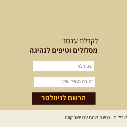
21-22.08.2026
שישי-שבת
-
מלח מים ושמים – טיולילה עם
לקבלת עדכוני
זריחה
האם אתם מחפשים חוויה מיוחדת
מסלולים וטיפים לנהיגה
בטבע? מחפשים חוויה שתעניק לכם ...
[המשך]
21.08.2026
שישי
- ממרומי
הגליל העליון למורדות הירדן
נצא מג'ש שבמורדות הר מירון, נמשיך
לאורך נחל דישון ונעצור ...
[המשך]
הרשם לניוזלטר
לכל הטיולים