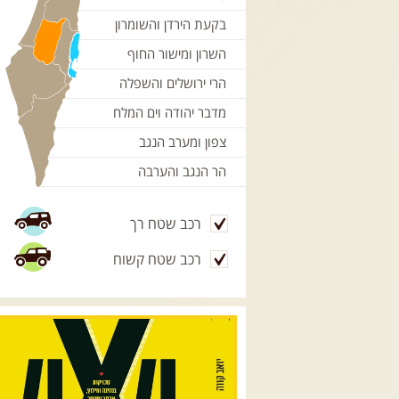
בקעת הירדן והשומרון
השרון ומישור החוף
הרי ירושלים והשפלה
מדבר יהודה וים המלח
צפון ומערב הנגב
הר הנגב והערבה
רכב שטח רך
רכב שטח קשוח