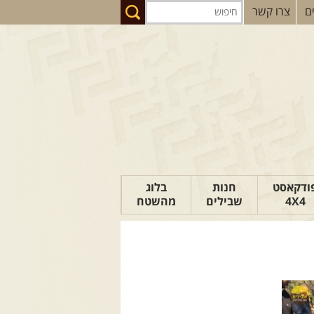
ם
צרו קשר
ודקאסט
חנות
בלוג
4X4
שבילים
מהשטח
הבלוג של יואב
פודקאסט ג'יפאות
טיפים לנהיגה
כתבות