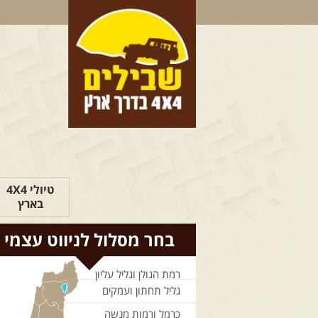
טיולי 4X4
בארץ
בחר מסלול לניווט עצמי
רמת הגולן וגליל עליון
גליל תחתון ועמקים
כרמל ורמות מנשה