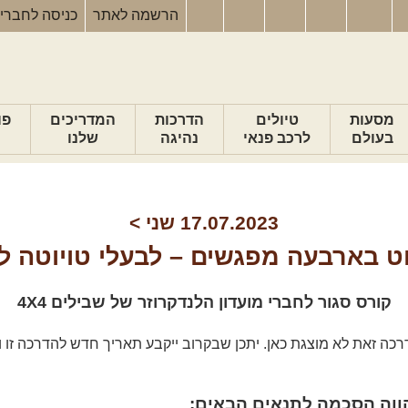
הרשמה
לאתר
כניסה
לחברי
מסעות
טיולים
הדרכות
המדריכים
פו
בעולם
לרכב פנאי
נהיגה
שלנו
17.07.2023
שני
>
וט בארבעה מפגשים – לבעלי טויוטה ל
קורס סגור לחברי מועדון הלנדקרוזר של שבילים 4X4
כה זאת לא מוצגת כאן. יתכן שבקרוב ייקבע תאריך חדש להדרכה זו ו
וה הסכמה לתנאים הבאים: