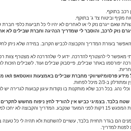
ן רכב בתוקף.
ח מקיף וביטוח צד ג' בתוקף.
ר/ת שאם ייגרם נזק לי או לאחרים לא יהיו לי כל תביעות כלפי חברת ש
יגרם נזק לרכב, והוסבר לי שמדריך הנהיגה וחברת שבילים לא אח
אפשר בעזרת המדריך והקבוצה לכביש הקרוב. במידה שלא ניתן לחלץ י
י מאפשר לי להצטרף להדרכה. ידוע לי שלהדרכה לא מצטרף צוות רפו
דרכה יפורסמו באתר שבילים, פייסבוק שבילים ועוד. לשבילים הזכות
ריות.
 מידע פרסומי/שיווקי מחברת שבילים באמצעות וואטסאפ ו/או מי
-2/3 מיכל לפחות.
וכלי נהג. בכל רכב שלא מותקנות בו נקודות עיגון קבועות לגרירה יש ל
י שטח בלבד. בצמיגי כביש אין להוריד לחץ ניפוח מחשש לתקרים 
הגעה להדרכה: מומלץ להגיע לנקודת המפגש 15 דקות לפני המועד שנקבע. המדריך והקבו
מנים הם בגדר תחזית בלבד, עשויים להשתנות ולא תהיה לי כל טענה ב
ת לפנות למדריך.