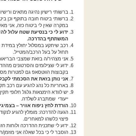
ברשותי רישיון נהיגה מתאים ורישיו
ברשותי ביטוח חובה בתוקף וכן ביטו
במקרה שאין לי ביטוח כזה, אני מאש
ידוע לי כי בנסיעת שטח עלול לה
המשתתף בהדרכה.
רכב שיתקע במסלול יחולץ במידת ה
תחול על בעל הרכב/המטייל.
אני מצהיר/ה בזאת שמצבי הבריאות
ידוע לי שצילומים והסרטונים מהה
בקבוצות הווטסאפ גם למטרות מסח
אני נותן בזאת את הסכמתי לקבל
באחריות כל נהג להגיע עם רכב תקין ומתודלק ב
יש לוודא הימצאות גלגל חלופי תקין 
ייעודי שמתברג לשלדה.
הורדת לחץ ניפוח אוויר – בצמיג
פיצוי כלשהו למאחרים.
ידוע לי שתכנית ההדרכה ולוחות הז
הוסבר לי כי בכל שאלה אני מוזמן/