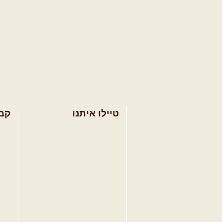
טיילו איתנו
קב
בחר מסלול טיול
מסל
בחר טיול מודרך
מסל
בחר הדרכת נהיגה
מסל
קורס נהיגת שטח
טיפ