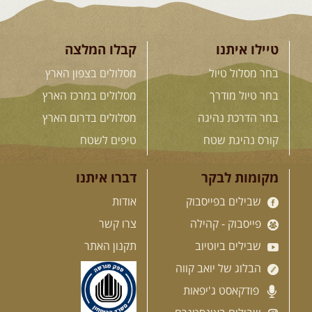
דרך השטח
מסע שטח לאחת המדינות הפראיות
והמרגשות בעולם. קירגיסטאן היא לא ...
[המשך]
טיילו איתנו
קבלו המלצה
בחר מסלול טיול
מסלולים בצפון הארץ
26.08-02.09.2026
- גאורגיה,
בחר טיול מודרך
מסלולים במרכז הארץ
חבל סוונטי: מסע אל ארץ
בחר הדרכת נהיגה
מסלולים בדרום הארץ
המגדלים של הקווקז
הקווקז הגבוה מחכה לכם: נתיבי שטח
קורס נהיגת שטח
טיפים לשטח
מרהיבים, פסגות מושלגות, אירוח ...
[המשך]
מקומות לבקר
דברו איתנו
שבילים בפייסבוק
אודות
23-29.09.2026
- סוכות – טיול
ג'יפים גאורגיה: שטח פראי, לב
פייסבוק - קהילה
צרו קשר
פתוח
שבילים ביוטיוב
תקנון האתר
בין רכס הקווקז הנמוך לגבוה, בין נהרות
שוצפים למעברי הרים ...
[המשך]
הבלוג של יואב קווה
פודקאסט ג'יפאות