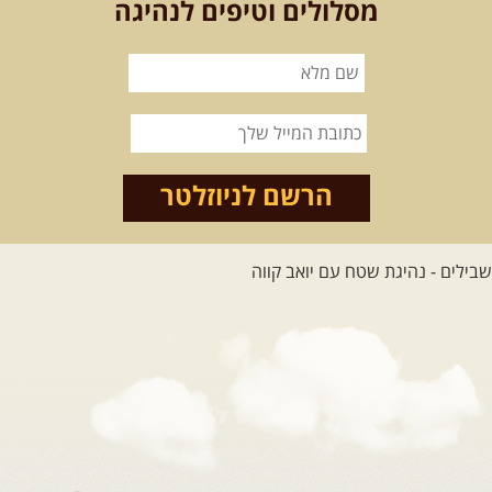
בחרנו לילה מיוחד לטיול מיוחד!
מסלולים וטיפים לנהיגה
השמיים יהיו נקיים, הכוכבים ...
[המשך]
14.08.2026
שישי
- מעיינות
ואתגרים בצפון הרמה
מסלול חדש בצפון רמת הגולן בהובלת
מדריך תושב האזור. המסלול ...
הרשם לניוזלטר
[המשך]
לכל הטיולים
.
מסעות בעולם
.
12-22.08.2026
- טיול ג'יפים
קירגיסטאן – בעקבות הנוודים,