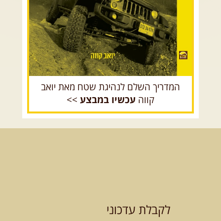
08.08.2026
שבת
- חדש!
פסגות ומעיינות בגליל הירוק
נתחיל במקום קדוש ומיוחד – נבי
סבלאן בחורפיש, נמשיך בנסיעת ...
[המשך]
המדריך השלם לנהיגת שטח מאת יואב
קווה
עכשיו במבצע
>>
12.08.2026
רביעי
- רכבי פנאי
בשבילי עמק המעיינות
מי לא צריך בימים אלו קצת טבע
ואנרגיות טובות .... מועדון ...
[המשך]
12-13.08.2026
רביעי-חמישי
-
בלדה בין כוכבים במכתש רמון-
לקבלת עדכוני
למגוון רכבי שטח