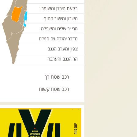
בקעת הירדן והשומרון
השרון ומישור החוף
הרי ירושלים והשפלה
מדבר יהודה וים המלח
צפון ומערב הנגב
הר הנגב והערבה
רכב שטח רך
רכב שטח קשוח