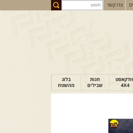
ם
צרו קשר
ודקאסט
חנות
בלוג
4X4
שבילים
מהשטח
הבלוג של יואב
פודקאסט ג'יפאות
טיפים לנהיגה
כתבות