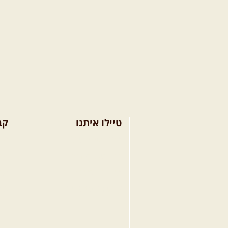
טיילו איתנו
קב
בחר מסלול טיול
מסל
בחר טיול מודרך
מסל
בחר הדרכת נהיגה
מסל
קורס נהיגת שטח
טי