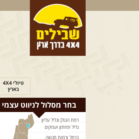
טיולי 4X4
בארץ
בחר מסלול לניווט עצמי
רמת הגולן וגליל עליון
גליל תחתון ועמקים
כרמל ורמות מנשה