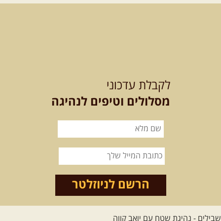
מי לא צריך בימים אלו קצת טבע
ואנרגיות טובות .... מועדון ...
[המשך]
12-13.08.2026
רביעי-חמישי
-
בלדה בין כוכבים במכתש רמון-
לקבלת עדכוני
למגוון רכבי שטח
בחרנו לילה מיוחד לטיול מיוחד!
מסלולים וטיפים לנהיגה
השמיים יהיו נקיים, הכוכבים ...
[המשך]
14.08.2026
שישי
- מעיינות
ואתגרים בצפון הרמה
מסלול חדש בצפון רמת הגולן בהובלת
מדריך תושב האזור. המסלול ...
הרשם לניוזלטר
[המשך]