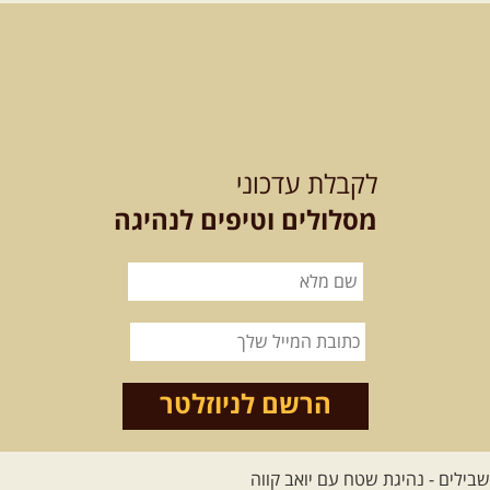
מי לא צריך בימים אלו קצת טבע
ואנרגיות טובות .... מועדון ...
[המשך]
12-13.08.2026
רביעי-חמישי
-
בלדה בין כוכבים במכתש רמון-
לקבלת עדכוני
למגוון רכבי שטח
בחרנו לילה מיוחד לטיול מיוחד!
מסלולים וטיפים לנהיגה
השמיים יהיו נקיים, הכוכבים ...
[המשך]
14.08.2026
שישי
- מעיינות
ואתגרים בצפון הרמה
מסלול חדש בצפון רמת הגולן בהובלת
מדריך תושב האזור. המסלול ...
הרשם לניוזלטר
[המשך]