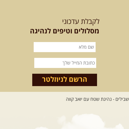
21-22.08.2026
שישי-שבת
-
מלח מים ושמים – טיולילה עם
לקבלת עדכוני
זריחה
האם אתם מחפשים חוויה מיוחדת
מסלולים וטיפים לנהיגה
בטבע? מחפשים חוויה שתעניק לכם ...
[המשך]
21.08.2026
שישי
- ממרומי
הגליל העליון למורדות הירדן
נצא מג'ש שבמורדות הר מירון, נמשיך
לאורך נחל דישון ונעצור ...
[המשך]
הרשם לניוזלטר
לכל הטיולים
.
מסעות בעולם
.