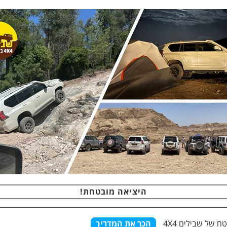
היציאה מובטחת!
טח
של שבילים
4X4
הכר את המדריך