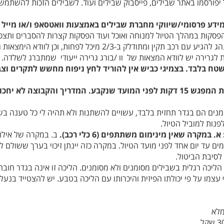
ל יפורסמו באתר שבילים, פייסבוק שבילים ועוד. לשבילים הזכות להשתמ
מידע פרסומי/שיווקי מחברת שבילים באמצעות וואטסאפ ו/או מייל
 הפסקות במהלך הטיול למנוחה ואוכל ועוד הפסקות קצרות להסברים ותצפי
ציוד חילוץ וכלי עבודה: באחריות כל נהג להגיע עם רכב תקין ומתודלק ב-
ת לגרירה יש לוודא המצאות של וו /בורג גרירה ייעודי שמתברג לשלדה.
 שטח בלבד. בצמיגי כביש אין להוריד לחץ ניפוח מחשש לתקרים וצב
הגעה לטיול: מומלץ להגיע לנקודת המפגש 15 דקות לפני המועד שנקבע. המדריך וה
זמנים הם בגדר תחזית בלבד, עשויים להשתנות ולא תהיה לי כל טענה בש
פנות למוביל הטיול.
קרה שאין מינימום משתתפים (6 כלי רכב).
ב. במקרה של אילוצים
ם עד יום אחד לפני מועד הטיול. במקרה כזה יינתן זיכוי בערך ששולם
 לסיבת הביטול.
ליכה רגלית בשבילים מסומנים ולא מסומנים. הליכה זו אינה בגדר חובה ו
ו על פי יכולתו הפיזית והיכרותו עם הליכה בטבע. יש להצטייד בנעלי 