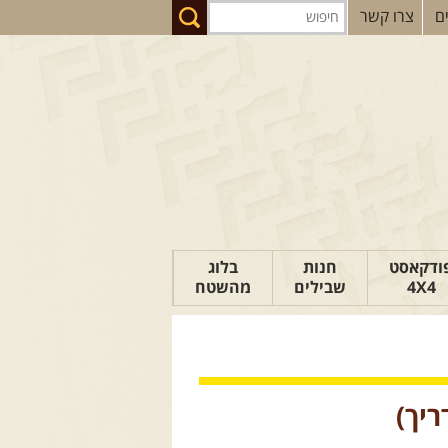
ם
צרו קשר
ודקאסט
חנות
בלוג
4X4
שבילים
מהשטח
הבלוג של יואב
פודקאסט ג'יפאות
טיפים לנהיגה
כתבות