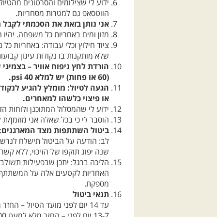
ידוע לי שצילומים והסרטונים מהטיו
הווטסאפ גם למטרות מסחריות.
אני נותן בזאת את הסכמתי לקבל 
מזון ומים באחריות כל משפחה. יהיו
שלא מותקנות בו נקודות עיגון קבועו
הורדת לחץ ניפוח אוויר – בצמיגי
(60 או פחות) יש למלא 40 psi.
או פיצוי כלשהו למאחרים.
ידוע לי שהמסלול המתוכנן ולוחות ה
הוסבר לי כי בכל שאלה אני מוזמן/ת ל
ביטול השתתפות מצד המארגנים: א. במ
לב: הודעה על הביטול תישלח לנרשמי
שנה יפוג תוקפו של הזיכוי, ללא קשר
הליכה ברגל: יתכן שבפעילות תשולב ה
האחריות לקטעים אלה על המשתתף עצמ
מספקת.
תנאי ביטול
עד 14 יום לפני מועד הטיול – החזר מלא
13-7 יום לפני – החזר מלא למעט 300 שקל