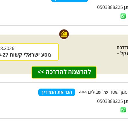
ן
0503888225
דרכה
08.2026
ל -
מסע ישראלי קשוח 26-27 (לאחר אישור המדריך)
להרשמה להדרכה >>
סמך שטח
של שבילים
4X4
הכר את המדריך
תן
0503888225