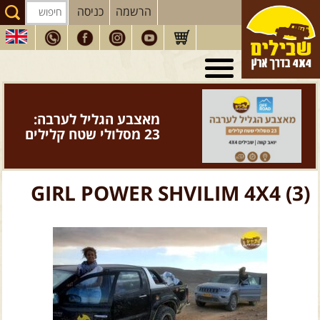
הרשמה
כניסה
טיולי 4X4
בארץ
מסעות
בעולם
מאצבע הגליל לערבה:
טיולים
לרכב פנאי
23 מסלולי שטח קלילים
הדרכות
נהיגה
המדריכים
שלנו
GIRL POWER SHVILIM 4X4 (3)
חנות
שבילים
הירשמו לניוזלטר שבילים
הבלוג של יואב קווה
פודקאסט ג'יפאות