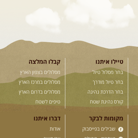
והמרגשות בעולם. קירגיסטאן היא לא ...
[המשך]
26.08-02.09.2026
- גאורגיה,
חבל סוונטי: מסע אל ארץ
המגדלים של הקווקז
הקווקז הגבוה מחכה לכם: נתיבי שטח
מרהיבים, פסגות מושלגות, אירוח ...
[המשך]
טיילו איתנו
קבלו המלצה
בחר מסלול טיול
מסלולים בצפון הארץ
23-29.09.2026
- סוכות – טיול
בחר טיול מודרך
מסלולים במרכז הארץ
ג'יפים גאורגיה: שטח פראי, לב
בחר הדרכת נהיגה
מסלולים בדרום הארץ
פתוח
בין רכס הקווקז הנמוך לגבוה, בין נהרות
קורס נהיגת שטח
טיפים לשטח
שוצפים למעברי הרים ...
[המשך]
מקומות לבקר
דברו איתנו
שבילים בפייסבוק
אודות
לכל המסעות בעולם