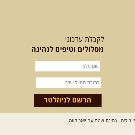
12-13.08.2026
רביעי-חמישי
-
בלדה בין כוכבים במכתש רמון-
לקבלת עדכוני
למגוון רכבי שטח
בחרנו לילה מיוחד לטיול מיוחד!
מסלולים וטיפים לנהיגה
השמיים יהיו נקיים, הכוכבים ...
[המשך]
14.08.2026
שישי
- מעיינות
ואתגרים בצפון הרמה
מסלול חדש בצפון רמת הגולן בהובלת
מדריך תושב האזור. המסלול ...
הרשם לניוזלטר
[המשך]
לכל הטיולים