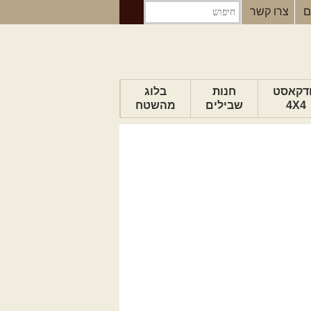
ם
צרו קשר
דקאסט
חנות
בלוג
4X4
שבילים
מהשטח
הבלוג של יואב
פודקאסט ג'יפאות
טיפים לנהיגה
כתבות