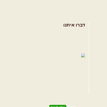
דברו איתנו
אודות
צרו קשר
תקנון האתר
ווה
טגרם
פיתוח האתר
significnet.com