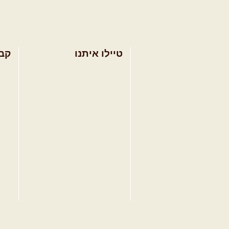
טיילו איתנו
קב
בחר מסלול טיול
מסל
בחר טיול מודרך
מסל
בחר הדרכת נהיגה
מסל
קורס נהיגת שטח
טיפ
כל הזכויות שמורות לשבילים 4X4 בע"מ