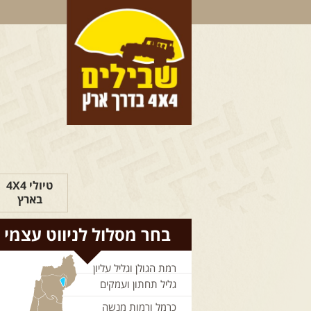
טיולי 4X4
בארץ
בחר מסלול לניווט עצמי
רמת הגולן וגליל עליון
גליל תחתון ועמקים
כרמל ורמות מנשה