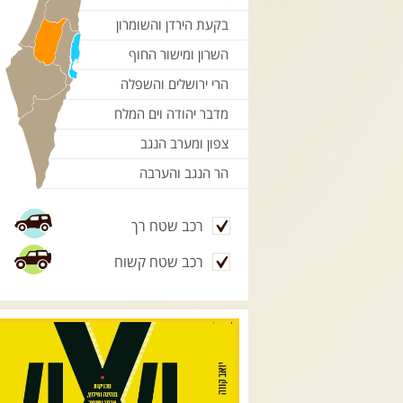
בקעת הירדן והשומרון
השרון ומישור החוף
הרי ירושלים והשפלה
מדבר יהודה וים המלח
צפון ומערב הנגב
הר הנגב והערבה
רכב שטח רך
רכב שטח קשוח