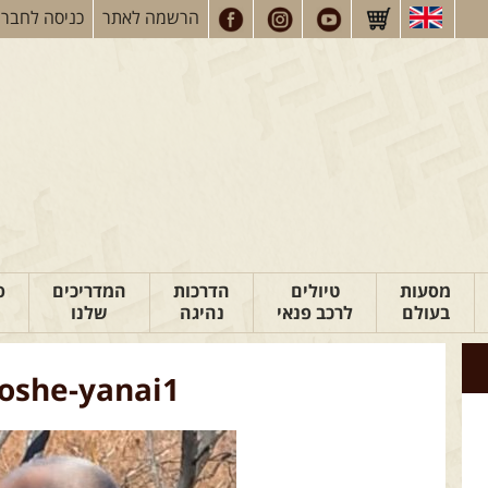
הרשמה
לאתר
כניסה
לחברי
מסעות
טיולים
הדרכות
המדריכים
פ
בעולם
לרכב פנאי
נהיגה
שלנו
oshe-yanai1