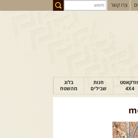
ם
צרו קשר
ודקאסט
חנות
בלוג
4X4
שבילים
מהשטח
הבלוג של יואב
m
פודקאסט ג'יפאות
טיפים לנהיגה
כתבות