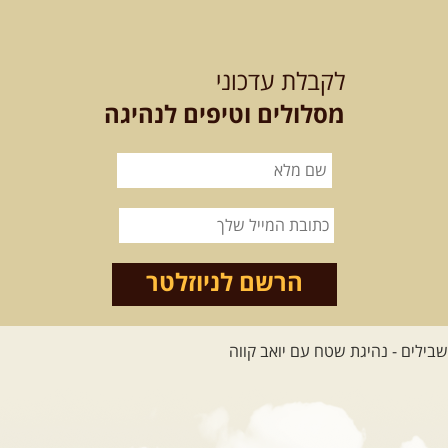
12-13.08.2026
רביעי-חמישי
-
בלדה בין כוכבים במכתש רמון-
לקבלת עדכוני
למגוון רכבי שטח
בחרנו לילה מיוחד לטיול מיוחד!
מסלולים וטיפים לנהיגה
השמיים יהיו נקיים, הכוכבים ...
[המשך]
14.08.2026
שישי
- מעיינות
ואתגרים בצפון הרמה
מסלול חדש בצפון רמת הגולן בהובלת
מדריך תושב האזור. המסלול ...
הרשם לניוזלטר
[המשך]
לכל הטיולים