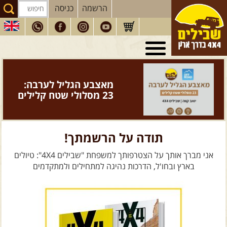
הרשמה
כניסה
טיולי 4X4
בארץ
מסעות
בעולם
מאצבע הגליל לערבה:
טיולים
לרכב פנאי
23 מסלולי שטח קלילים
הדרכות
נהיגה
המדריכים
שלנו
תודה על הרשמתך!
חנות
שבילים
אני מברך אותך על הצטרפותך למשפחת "שבילים 4X4": טיולים
בארץ ובחו'ל, הדרכות נהיגה למתחילים ולמתקדמים
הירשמו לניוזלטר שבילים
הבלוג של יואב קווה
פודקאסט ג'יפאות