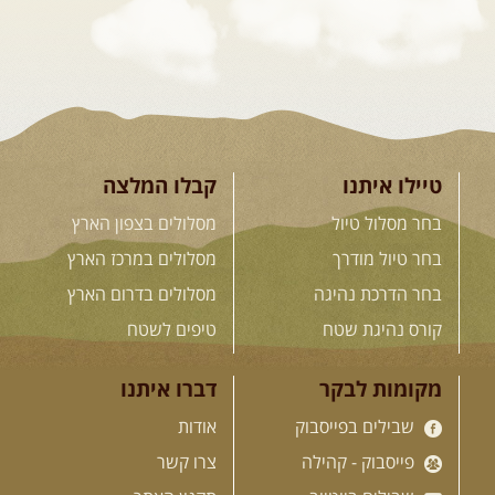
26.08-02.09.2026
- גאורגיה,
חבל סוונטי: מסע אל ארץ
המגדלים של הקווקז
הקווקז הגבוה מחכה לכם: נתיבי שטח
מרהיבים, פסגות מושלגות, אירוח ...
[המשך]
טיילו איתנו
קבלו המלצה
בחר מסלול טיול
מסלולים בצפון הארץ
23-29.09.2026
- סוכות – טיול
בחר טיול מודרך
מסלולים במרכז הארץ
ג'יפים גאורגיה: שטח פראי, לב
בחר הדרכת נהיגה
מסלולים בדרום הארץ
פתוח
בין רכס הקווקז הנמוך לגבוה, בין נהרות
קורס נהיגת שטח
טיפים לשטח
שוצפים למעברי הרים ...
[המשך]
מקומות לבקר
דברו איתנו
שבילים בפייסבוק
אודות
לכל המסעות בעולם
פייסבוק - קהילה
צרו קשר