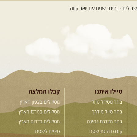
12-22.08.2026
- טיול ג'יפים
קירגיסטאן – בעקבות הנוודים,
דרך השטח
מסע שטח לאחת המדינות הפראיות
והמרגשות בעולם. קירגיסטאן היא לא ...
[המשך]
26.08-02.09.2026
- גאורגיה,
חבל סוונטי: מסע אל ארץ
המגדלים של הקווקז
הקווקז הגבוה מחכה לכם: נתיבי שטח
מרהיבים, פסגות מושלגות, אירוח ...
[המשך]
טיילו איתנו
קבלו המלצה
בחר מסלול טיול
מסלולים בצפון הארץ
23-29.09.2026
- סוכות – טיול
בחר טיול מודרך
מסלולים במרכז הארץ
ג'יפים גאורגיה: שטח פראי, לב
בחר הדרכת נהיגה
מסלולים בדרום הארץ
פתוח
בין רכס הקווקז הנמוך לגבוה, בין נהרות
קורס נהיגת שטח
טיפים לשטח
שוצפים למעברי הרים ...
[המשך]