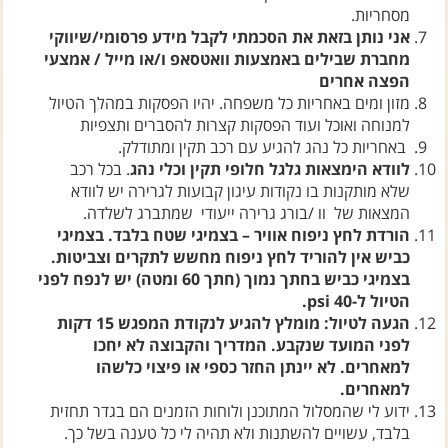
מסחריות.
אני נותן בזאת את הסכמתי לקבל מידע פרסומי/שיווקי
מחברת שבילים באמצעות וואטסאפ ו/או מייל / אמצעי
הפצה אחרים
מזון ומים באחריות כל משפחה. יהיו הפסקות במהלך הטיול
למנוחה ואוכל ועוד הפסקות קצרות להסברים ותצפיות
באחריות כל נהג להגיע עם רכב תקין ומתודלק.
לוודא הימצאות גלגל חלופי תקין וכלי נהג
. בכל רכב
שלא מותקנות בו נקודות עיגון קבועות לגרירה יש לוודא
המצאות של וו /בורג גרירה ייעודי שמתברג לשלדה.
הורדת לחץ ניפוח אוויר – בצמיגי שטח בלבד. בצמיגי
כביש אין להוריד לחץ ניפוח מחשש לתקרים וצביטות.
בצמיגי כביש בחתך נמוך (חתך 60 ומטה) יש לנפח לפני
הטיול ל-40 psi.
הגעה לטיול: מומלץ להגיע לנקודת המפגש 15 דקות
לפני המועד שנקבע. המדריך והקבוצה לא יחכו
למאחרים. לא יינתן החזר כספי או פיצוי כלשהו
למאחרים.
ידוע לי שהמסלול המתוכנן ולוחות הזמנים הם בגדר תחזית
בלבד, עשויים להשתנות ולא תהיה לי כל טענה בשל כך.