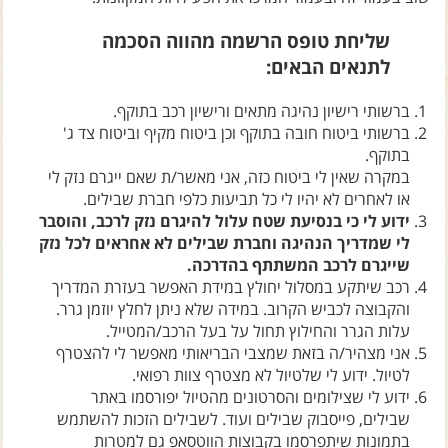
צרו קשר עם שבילים
שליחת טופס הרשמה מהווה הסכמה
אודות יואב קווה והאתר שבילים
לתנאים הבאים:
ברשותי רישיון נהיגה מתאים ורישיון רכב בתוקף.
ברשותי ביטוח חובה בתוקף וכן ביטוח מקיף וביטוח צד ג'
בתוקף.
במקרה שאין לי ביטוח כזה, אני מאשר/ת שאם ייגרם נזק לי
או לאחרים לא יהיו לי כל תביעות כלפי חברת שבילים.
ידוע לי כי בנסיעת שטח עלול להיגרם נזק לרכב, והוסבר
לי שמדריך הנהיגה וחברת שבילים לא אחראים לכל נזק
שייגרם לרכב המשתתף בהדרכה.
רכב שיתקע במסלול יחולץ במידת האפשר בעזרת המדריך
והקבוצה לכביש הקרוב. במידה שלא ניתן לחלץ יוזמן גרר.
עלות הגרר והחילוץ תחול על בעל הרכב/המטייל.
אני מצהיר/ה בזאת שמצבי הבריאותי מאפשר לי להצטרף
לטיול. ידוע לי שלטיול לא מצטרף צוות רפואי.
ידוע לי שצילומים והסרטונים מהטיול יפורסמו באתר
שבילים, פייסבוק שבילים ועוד. לשבילים הזכות להשתמש
בתמונות שיתפרסמו בקבוצות הווטסאפ גם למטרות