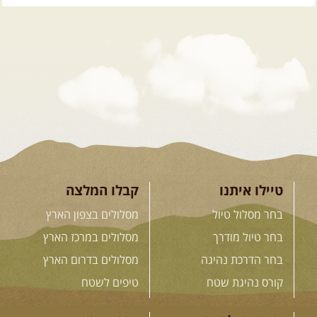
.
טיולים מודרכים בארץ
.
12.08.2026
רביעי
- רכבי פנאי
בשבילי עמק המעיינות
מי לא צריך בימים אלו קצת טבע
ואנרגיות טובות .... מועדון ...
[המשך]
טיילו איתנו
קבלו המלצה
12-13.08.2026
רביעי-חמישי
-
בחר מסלול טיול
מסלולים בצפון הארץ
בלדה בין כוכבים במכתש רמון-
למגוון רכבי שטח
בחר טיול מודרך
מסלולים במרכז הארץ
בחרנו לילה מיוחד לטיול מיוחד!
השמיים יהיו נקיים, הכוכבים ...
בחר הדרכת נהיגה
מסלולים בדרום הארץ
[המשך]
קורס נהיגת שטח
טיפים לשטח