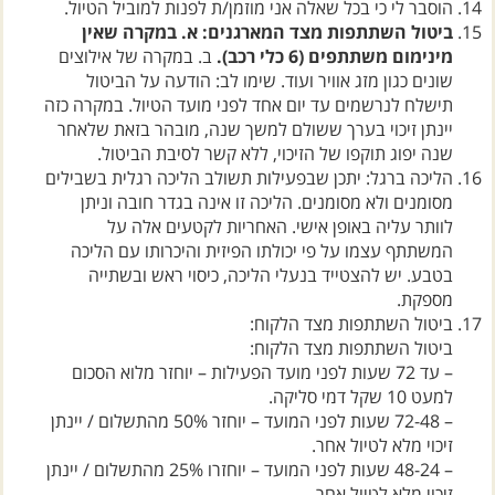
הוסבר לי כי בכל שאלה אני מוזמן/ת לפנות למוביל הטיול.
ביטול השתתפות מצד המארגנים: א. במקרה שאין
מינימום משתתפים (6 כלי רכב).
ב. במקרה של אילוצים
שונים כגון מזג אוויר ועוד. שימו לב: הודעה על הביטול
תישלח לנרשמים עד יום אחד לפני מועד הטיול. במקרה כזה
יינתן זיכוי בערך ששולם למשך שנה, מובהר בזאת שלאחר
שנה יפוג תוקפו של הזיכוי, ללא קשר לסיבת הביטול.
הליכה ברגל: יתכן שבפעילות תשולב הליכה רגלית בשבילים
מסומנים ולא מסומנים. הליכה זו אינה בגדר חובה וניתן
לוותר עליה באופן אישי. האחריות לקטעים אלה על
המשתתף עצמו על פי יכולתו הפיזית והיכרותו עם הליכה
בטבע. יש להצטייד בנעלי הליכה, כיסוי ראש ובשתייה
מספקת.
ביטול השתתפות מצד הלקוח:
ביטול השתתפות מצד הלקוח:
– עד 72 שעות לפני מועד הפעילות – יוחזר מלוא הסכום
למעט 10 שקל דמי סליקה.
– 72-48 שעות לפני המועד – יוחזר 50% מהתשלום / יינתן
זיכוי מלא לטיול אחר.
– 48-24 שעות לפני המועד – יוחזרו 25% מהתשלום / יינתן