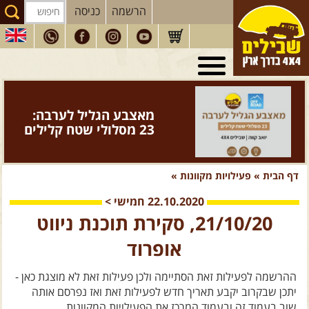
הרשמה
כניסה
טיולי 4X4
בארץ
מסעות
בעולם
מאצבע הגליל לערבה:
טיולים
לרכב פנאי
23 מסלולי שטח קלילים
הדרכות
נהיגה
דף הבית
»
פעילויות מקוונות
»
המדריכים
שלנו
22.10.2020
חמישי
>
חנות
שבילים
21/10/20, סקירת תוכנת ניווט
הירשמו לניוזלטר שבילים
אופרוד
הבלוג של יואב קווה
ההרשמה לפעילות זאת הסתיימה ולכן פעילות זאת לא מוצגת כאן -
פודקאסט ג'יפאות
יתכן שבקרוב יקבע תאריך חדש לפעילות זאת ואז נפרסם אותה
שוב בעמוד זה ובעמוד המרכז את הפעילויות המקוונות.