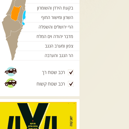
בקעת הירדן והשומרון
השרון ומישור החוף
הרי ירושלים והשפלה
מדבר יהודה וים המלח
צפון ומערב הנגב
הר הנגב והערבה
רכב שטח רך
רכב שטח קשוח