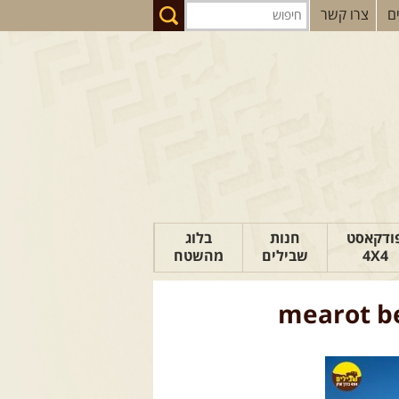
ם
צרו קשר
ודקאסט
חנות
בלוג
4X4
שבילים
מהשטח
הבלוג של יואב
mearot b
פודקאסט ג'יפאות
טיפים לנהיגה
כתבות