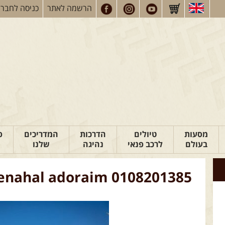
הרשמה
לאתר
כניסה
לחברי
מסעות
טיולים
הדרכות
המדריכים
פ
בעולם
לרכב פנאי
נהיגה
שלנו
enahal adoraim 0108201385