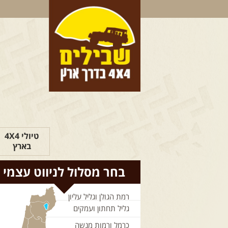
טיולי 4X4
בארץ
בחר מסלול לניווט עצמי
רמת הגולן וגליל עליון
גליל תחתון ועמקים
כרמל ורמות מנשה