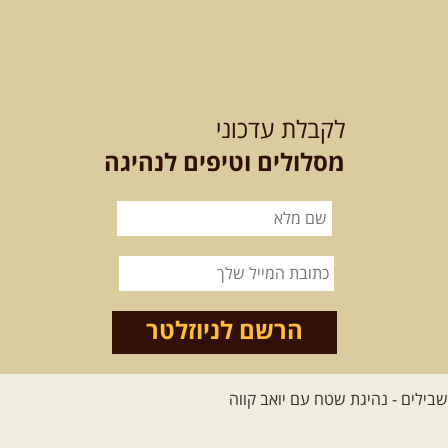
21-22.08.2026
שישי-שבת
-
מלח מים ושמים – טיולילה עם
לקבלת עדכוני
זריחה
האם אתם מחפשים חוויה מיוחדת
מסלולים וטיפים לנהיגה
בטבע? מחפשים חוויה שתעניק לכם ...
[המשך]
21.08.2026
שישי
- ממרומי
הגליל העליון למורדות הירדן
נצא מג'ש שבמורדות הר מירון, נמשיך
לאורך נחל דישון ונעצור ...
[המשך]
הרשם לניוזלטר
לכל הטיולים