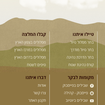
26.08-02.09.2026
- גאורגיה,
חבל סוונטי: מסע אל ארץ
המגדלים של הקווקז
הקווקז הגבוה מחכה לכם: נתיבי שטח
מרהיבים, פסגות מושלגות, אירוח ...
[המשך]
טיילו איתנו
קבלו המלצה
בחר מסלול טיול
מסלולים בצפון הארץ
23-29.09.2026
- סוכות – טיול
בחר טיול מודרך
מסלולים במרכז הארץ
ג'יפים גאורגיה: שטח פראי, לב
בחר הדרכת נהיגה
מסלולים בדרום הארץ
פתוח
בין רכס הקווקז הנמוך לגבוה, בין נהרות
קורס נהיגת שטח
טיפים לשטח
שוצפים למעברי הרים ...
[המשך]
מקומות לבקר
דברו איתנו
שבילים בפייסבוק
אודות
לכל המסעות בעולם
פייסבוק - קהילה
צרו קשר
שבילים ביוטיוב
תקנון האתר