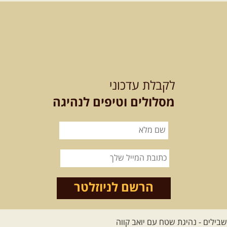
נצא מצומת גולנו למסע שטח מרתק
בגליל. נבקר בקבר יתרו, ...
[המשך]
21-22.08.2026
שישי-שבת
-
מלח מים ושמים – טיולילה עם
לקבלת עדכוני
זריחה
האם אתם מחפשים חוויה מיוחדת
מסלולים וטיפים לנהיגה
בטבע? מחפשים חוויה שתעניק לכם ...
[המשך]
21.08.2026
שישי
- ממרומי
הגליל העליון למורדות הירדן
נצא מג'ש שבמורדות הר מירון, נמשיך
לאורך נחל דישון ונעצור ...
[המשך]
הרשם לניוזלטר
לכל הטיולים