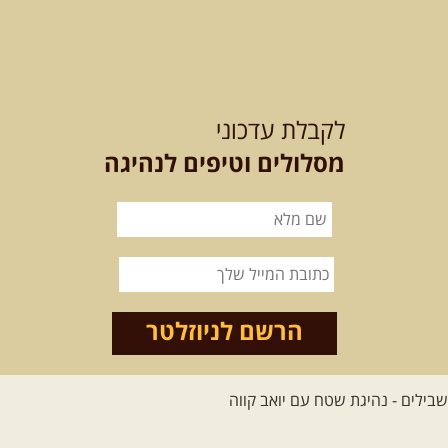
12-13.08.2026
רביעי-חמישי
-
בלדה בין כוכבים במכתש רמון-
לקבלת עדכוני
למגוון רכבי שטח
בחרנו לילה מיוחד לטיול מיוחד!
מסלולים וטיפים לנהיגה
השמיים יהיו נקיים, הכוכבים ...
[המשך]
14.08.2026
שישי
- מעיינות
ואתגרים בצפון הרמה
מסלול חדש בצפון רמת הגולן בהובלת
מדריך תושב האזור. המסלול ...
הרשם לניוזלטר
[המשך]
לכל הטיולים