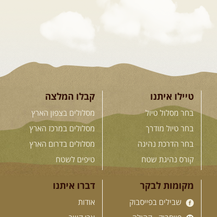
והמרגשות בעולם. קירגיסטאן היא לא ...
[המשך]
26.08-02.09.2026
- גאורגיה,
חבל סוונטי: מסע אל ארץ
המגדלים של הקווקז
הקווקז הגבוה מחכה לכם: נתיבי שטח
מרהיבים, פסגות מושלגות, אירוח ...
[המשך]
טיילו איתנו
קבלו המלצה
בחר מסלול טיול
מסלולים בצפון הארץ
23-29.09.2026
- סוכות – טיול
בחר טיול מודרך
מסלולים במרכז הארץ
ג'יפים גאורגיה: שטח פראי, לב
בחר הדרכת נהיגה
מסלולים בדרום הארץ
פתוח
בין רכס הקווקז הנמוך לגבוה, בין נהרות
קורס נהיגת שטח
טיפים לשטח
שוצפים למעברי הרים ...
[המשך]
מקומות לבקר
דברו איתנו
שבילים בפייסבוק
אודות
לכל המסעות בעולם