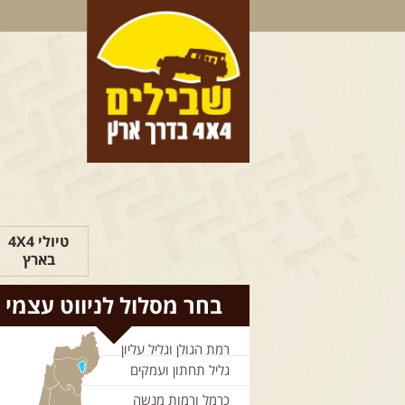
טיולי 4X4
בארץ
בחר מסלול לניווט עצמי
רמת הגולן וגליל עליון
גליל תחתון ועמקים
כרמל ורמות מנשה