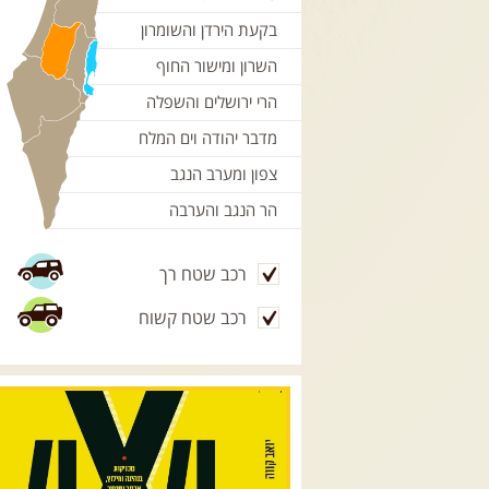
בקעת הירדן והשומרון
השרון ומישור החוף
הרי ירושלים והשפלה
מדבר יהודה וים המלח
צפון ומערב הנגב
הר הנגב והערבה
רכב שטח רך
רכב שטח קשוח