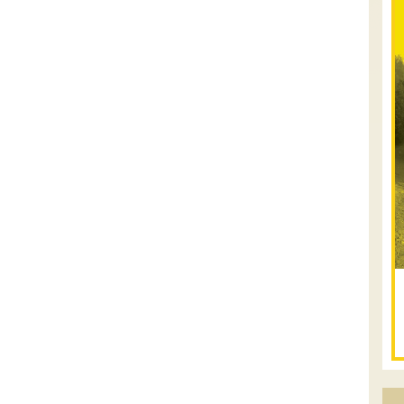
12.08.2026
רביעי
- רכבי
פנאי בשבילי עמק
המעיינות
מי לא צריך בימים אלו קצת טבע ואנרגיות
טובות .... מועדון רכבי הפנאי שלנו ייצא
למסלול חוויתי שמטפס לרכס הגלבוע וגולש
לעמק בית שאן, עם אתגרי נהיגה קלילים ...
[המשך]
12-13.08.2026
רביעי-חמישי
- בלדה בין
כוכבים במכתש רמון- למגוון
רכבי שטח