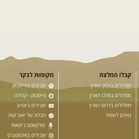
נצא מצומת גולנו למסע שטח מרתק בגליל.
נבקר בקבר יתרו, אתר קדוש ובעל חשיבות
היסטורית ורוחנית ומשם נמשיך בנסיעת
שטח מרהיבה לאורך נחל ארבל עד ליישוב
מסד. נמשיך ...
[המשך]
21-22.08.2026
שישי-שבת
- מלח מים ושמים – טיולילה
עם זריחה
קבלו המלצה
מקומות לבקר
האם אתם מחפשים חוויה מיוחדת בטבע?
מסלולים בצפון הארץ
שבילים בפייסבוק
מחפשים חוויה שתעניק לכם הזדמנות
מסלולים במרכז הארץ
פייסבוק - קהילה
להתנתק מהשגרה, להרגיע את הנפש
ולהתחדש? אנו מזמינות אתכם להצטרף
מסלולים בדרום הארץ
שבילים ביוטיוב
למסע מרגש משקיעה עד זריחה לאחד ...
טיפים לשטח
הבלוג של יואב קווה
[המשך]
פודקאסט ג'יפאות
שבילים באינסטגרם