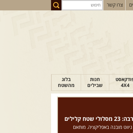
ם
צרו קשר
ודקאסט
חנות
בלוג
4X4
שבילים
מהשטח
הבלוג של יואב
פודקאסט ג'יפאות
טיפים לנהיגה
טח קלילים
כתבות
 ניווט מובנה באפליקציה. מותאם