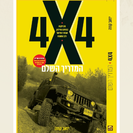
רמת הגולן וגליל עליון
צרו קשר עם שבילים
גליל תחתון ועמקים
אודות יואב קווה והאתר שבילים
כרמל ורמות מנשה
בקעת הירדן והשומרון
השרון ומישור החוף
הרי ירושלים והשפלה
מדבר יהודה וים המלח
צפון ומערב הנגב
הר הנגב והערבה
רכב שטח רך
רכב שטח קשוח