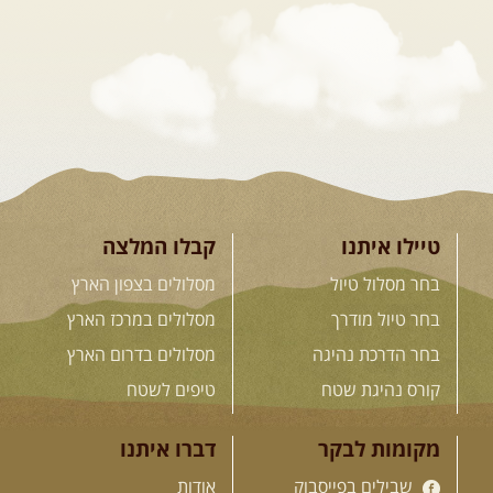
המגדלים של הקווקז
הקווקז הגבוה מחכה לכם: נתיבי שטח
מרהיבים, פסגות מושלגות, אירוח ...
[המשך]
23-29.09.2026
- סוכות – טיול
ג'יפים גאורגיה: שטח פראי, לב
פתוח
בין רכס הקווקז הנמוך לגבוה, בין נהרות
שוצפים למעברי הרים ...
[המשך]
טיילו איתנו
קבלו המלצה
בחר מסלול טיול
מסלולים בצפון הארץ
בחר טיול מודרך
מסלולים במרכז הארץ
לכל המסעות בעולם
בחר הדרכת נהיגה
מסלולים בדרום הארץ
קורס נהיגת שטח
טיפים לשטח
.
הדרכות נהיגה
.
מקומות לבקר
דברו איתנו
שבילים בפייסבוק
אודות
21.08.2026
שישי
- קורס נהיגת