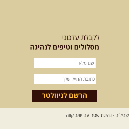
[המשך]
לכל הטיולים
לקבלת עדכוני
מסלולים וטיפים לנהיגה
.
מסעות בעולם
.
12-22.08.2026
- טיול ג'יפים
קירגיסטאן – בעקבות הנוודים,
דרך השטח
מסע שטח לאחת המדינות הפראיות
והמרגשות בעולם. קירגיסטאן היא לא ...
הרשם לניוזלטר
[המשך]
26.08-02.09.2026
- גאורגיה,
חבל סוונטי: מסע אל ארץ