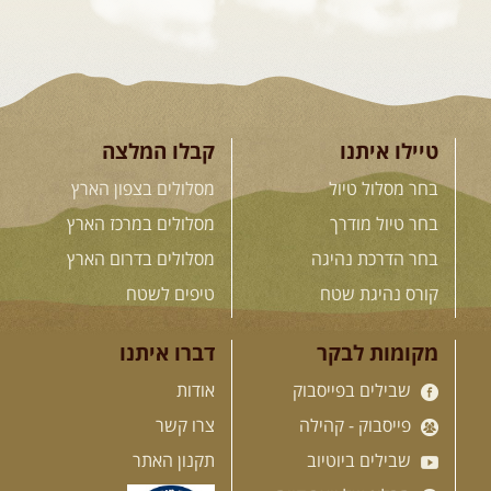
23-29.09.2026
- סוכות – טיול
ג'יפים גאורגיה: שטח פראי, לב
פתוח
בין רכס הקווקז הנמוך לגבוה, בין נהרות
שוצפים למעברי הרים ...
[המשך]
טיילו איתנו
קבלו המלצה
בחר מסלול טיול
מסלולים בצפון הארץ
בחר טיול מודרך
מסלולים במרכז הארץ
לכל המסעות בעולם
בחר הדרכת נהיגה
מסלולים בדרום הארץ
קורס נהיגת שטח
טיפים לשטח
.
הדרכות נהיגה
.
מקומות לבקר
דברו איתנו
שבילים בפייסבוק
אודות
21.08.2026
שישי
- קורס נהיגת
שטח בקבוצה
פייסבוק - קהילה
צרו קשר
נהיגת שטח יכולה להיות חוויה נהדרת
אם לומדים לעשות אותה ...
[המשך]
שבילים ביוטיוב
תקנון האתר