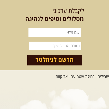
לכל הטיולים
לקבלת עדכוני
מסלולים וטיפים לנהיגה
.
מסעות בעולם
.
12-22.08.2026
- טיול ג'יפים
קירגיסטאן – בעקבות הנוודים,
דרך השטח
מסע שטח לאחת המדינות הפראיות
והמרגשות בעולם. קירגיסטאן היא לא ...
הרשם לניוזלטר
[המשך]
26.08-02.09.2026
- גאורגיה,
חבל סוונטי: מסע אל ארץ
המגדלים של הקווקז
הקווקז הגבוה מחכה לכם: נתיבי שטח
מרהיבים, פסגות מושלגות, אירוח ...
[המשך]